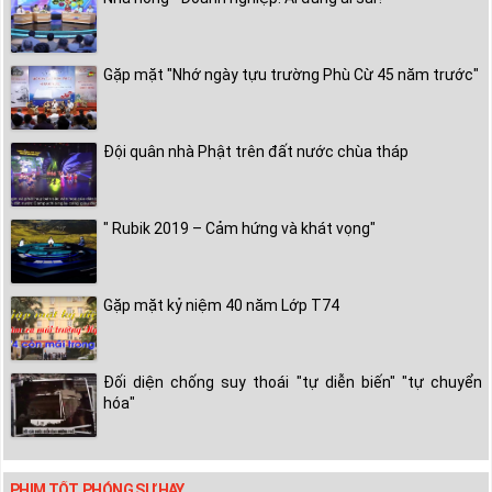
Gặp mặt "Nhớ ngày tựu trường Phù Cừ 45 năm trước"
Đội quân nhà Phật trên đất nước chùa tháp
" Rubik 2019 – Cảm hứng và khát vọng"
Gặp mặt kỷ niệm 40 năm Lớp T74
Đối diện chống suy thoái "tự diễn biến" "tự chuyển
hóa"
PHIM TỐT, PHÓNG SỰ HAY