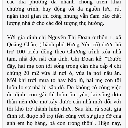
các địa phương đã nhanh chóng triển khai
chương trình, huy động tối đa nguồn lực, rút
ngắn thời gian thi công nhưng vẫn đảm bảo chất
lượng nhà ở cho các đối tượng thụ hưởng.
Với gia đình chị Nguyễn Thị Đoan ở thôn 1, xã
Quảng Châu, (thành phố Hưng Yên cũ) được hỗ
trợ 100 triệu đồng theo Chương trình xóa nhà
tạm, nhà dột nát của tỉnh. Chị Đoan kể: "Trước
đây, hai mẹ con tôi sống trong căn nhà cấp 4 chỉ
chừng 20 m2 vừa là nơi ở, vừa là nơi nấu ăn.
Mỗi khi trời mưa to hay bão lũ, hai mẹ con tôi
luôn lo sợ nhà bị sập đổ. Do không có công việc
ổn định, con gái thì luôn ốm yếu, lại sống đơn
thân nên ước mơ xây được căn nhà mới đối với
tôi khó trở thành hiện thực. Sau khi rà soát, gia
đình tôi được hỗ trợ tiền cùng với sự giúp đỡ của
anh em họ hàng, bà con trong thôn". Hiện nay,