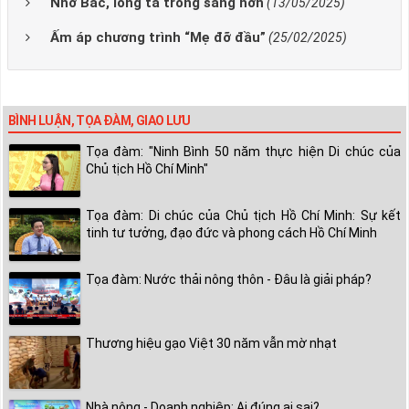
Nhớ Bác, lòng ta trong sáng hơn
(13/05/2025)
Ấm áp chương trình “Mẹ đỡ đầu”
(25/02/2025)
BÌNH LUẬN, TỌA ĐÀM, GIAO LƯU
Tọa đàm: "Ninh Bình 50 năm thực hiện Di chúc của
Chủ tịch Hồ Chí Minh"
Tọa đàm: Di chúc của Chủ tịch Hồ Chí Minh: Sự kết
tinh tư tưởng, đạo đức và phong cách Hồ Chí Minh
Tọa đàm: Nước thải nông thôn - Đâu là giải pháp?
Thương hiệu gạo Việt 30 năm vẫn mờ nhạt
Nhà nông - Doanh nghiệp: Ai đúng ai sai?