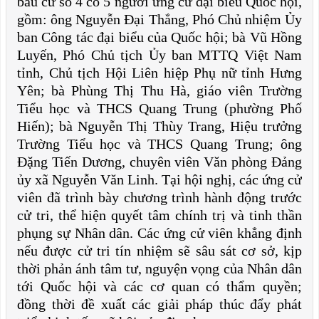
bầu cử số 4 có 5 người ứng cử đại biểu Quốc hội,
gồm: ông Nguyễn Đại Thắng, Phó Chủ nhiệm Ủy
ban Công tác đại biểu của Quốc hội; bà Vũ Hồng
Luyến, Phó Chủ tịch Ủy ban MTTQ Việt Nam
tỉnh, Chủ tịch Hội Liên hiệp Phụ nữ tỉnh Hưng
Yên; bà Phùng Thị Thu Hà, giáo viên Trường
Tiểu học và THCS Quang Trung (phường Phố
Hiến); bà Nguyễn Thị Thùy Trang, Hiệu trưởng
Trường Tiểu học và THCS Quang Trung; ông
Đặng Tiến Dương, chuyên viên Văn phòng Đảng
ủy xã Nguyễn Văn Linh.
Tại hội nghị, các ứng cử
viên đã trình bày chương trình hành động trước
cử tri, thể hiện quyết tâm chính trị và tinh thần
phụng sự Nhân dân. Các ứng cử viên khẳng định
nếu được cử tri tín nhiệm sẽ sâu sát cơ sở, kịp
thời phản ánh tâm tư, nguyện vọng của Nhân dân
tới Quốc hội và các cơ quan có thẩm quyền;
đồng thời đề xuất các giải pháp thúc đẩy phát