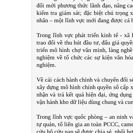
đổi mới phương thức lãnh đạo, nâng cao
kiểm tra giám sát; đặc biệt chú trọng 
nhân – một lĩnh vực mới đang được cả h
Trong lĩnh vực phát triển kinh tế - x
trao đổi về thu hút đầu tư, đấu giá quy
triển mô hình chợ văn minh, làng nghề 
nghiệm về tổ chức các sự kiện văn hóa 
nghiệm.
Về cải cách hành chính và chuyển đổi s
xây dựng mô hình chính quyền số cấp xã
nhận và trả kết quả hiện đại, ứng dụng 
vận hành kho dữ liệu dùng chung và cun
Trong lĩnh vực quốc phòng – an ninh và
tự quản, tổ liên gia an toàn PCCC, cam
cứu hộ cứu nạn sẽ được chia sẻ, phối h