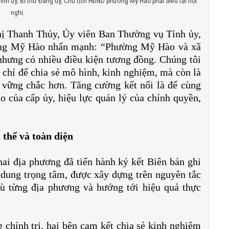
h ủy, Bí thư Đảng ủy, Chủ tịch HĐND phường Mỹ Hào phát biểu tại hội
nghị.
Thị Thanh Thủy, Ủy viên Ban Thường vụ Tỉnh ủy,
ờng Mỹ Hào nhấn mạnh: “Phường Mỹ Hào và xã
nhưng có nhiều điều kiện tương đồng. Chúng tôi
g chỉ để chia sẻ mô hình, kinh nghiệm, mà còn là
 vững chắc hơn. Tăng cường kết nối là để cùng
ạo của cấp ủy, hiệu lực quản lý của chính quyền,
 thể và toàn diện
ai địa phương đã tiến hành ký kết Biên bản ghi
 dung trọng tâm, được xây dựng trên nguyên tắc
hù từng địa phương và hướng tới hiệu quả thực
chính trị, hai bên cam kết chia sẻ kinh nghiệm