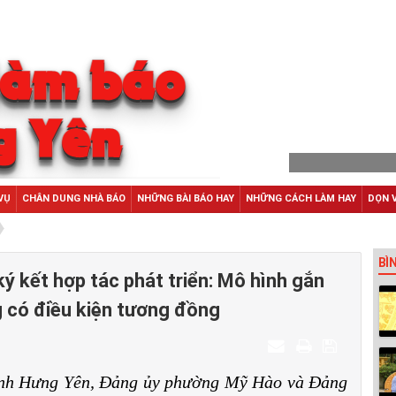
VỤ
CHÂN DUNG NHÀ BÁO
NHỮNG BÀI BÁO HAY
NHỮNG CÁCH LÀM HAY
DỌN 
BÌ
ý kết hợp tác phát triển: Mô hình gắn
g có điều kiện tương đồng
tỉnh Hưng Yên, Đảng ủy phường Mỹ Hào và Đảng