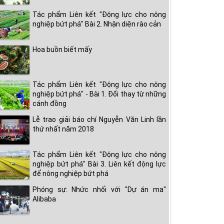
Tác phẩm Liên kết "Động lực cho nông
nghiệp bứt phá" Bài 2. Nhận diện rào cản
Hoa buồn biết mấy
Tác phẩm Liên kết "Động lực cho nông
nghiệp bứt phá" - Bài 1. Đổi thay từ những
cánh đồng
Lễ trao giải báo chí Nguyễn Văn Linh lần
thứ nhất năm 2018
Tác phẩm Liên kết "Động lực cho nông
nghiệp bứt phá" Bài 3. Liên kết động lực
để nông nghiệp bứt phá
Phóng sự: Nhức nhối với "Dự án ma"
Alibaba