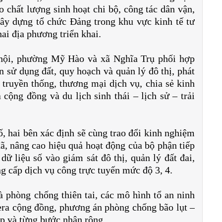
 chất lượng sinh hoạt chi bộ, công tác dân vận,
xây dựng tổ chức Đảng trong khu vực kinh tế tư
ai địa phương triển khai.
ã hội, phường Mỹ Hào và xã Nghĩa Trụ phối hợp
ền sử dụng đất, quy hoạch và quản lý đô thị, phát
truyền thống, thương mại dịch vụ, chia sẻ kinh
cộng đồng và du lịch sinh thái – lịch sử – trải
ố, hai bên xác định sẽ cùng trao đổi kinh nghiệm
, nâng cao hiệu quả hoạt động của bộ phận tiếp
dữ liệu số vào giám sát đô thị, quản lý đất đai,
g cấp dịch vụ công trực tuyến mức độ 3, 4.
 phòng chống thiên tai, các mô hình tổ an ninh
era cộng đồng, phương án phòng chống bão lụt –
ợp và từng bước nhân rộng.