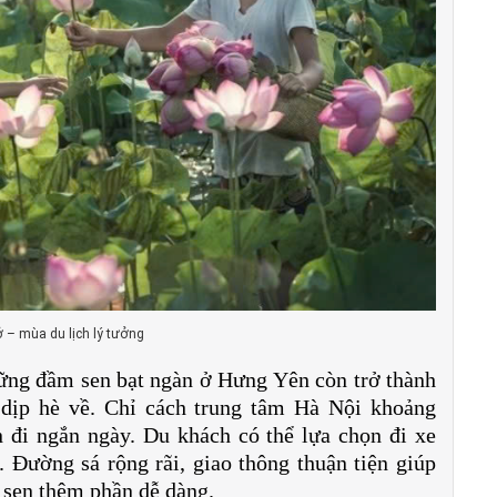
 – mùa du lịch lý tưởng
những đầm sen bạt ngàn ở Hưng Yên còn trở thành
dịp hè về. Chỉ cách trung tâm Hà Nội khoảng
 đi ngắn ngày. Du khách có thể lựa chọn đi xe
. Đường sá rộng rãi, giao thông thuận tiện giúp
 sen thêm phần dễ dàng.