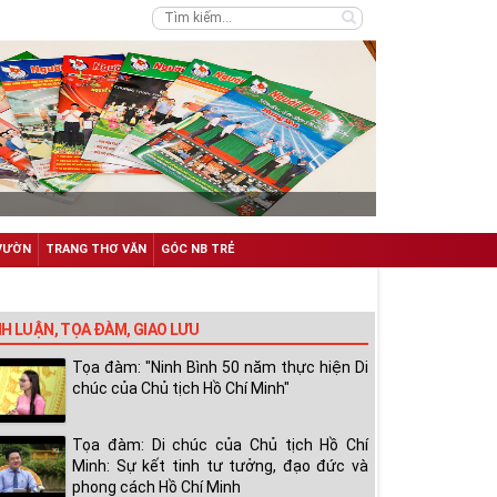
VƯỜN
TRANG THƠ VĂN
GÓC NB TRẺ
NH LUẬN, TỌA ĐÀM, GIAO LƯU
Tọa đàm: "Ninh Bình 50 năm thực hiện Di
chúc của Chủ tịch Hồ Chí Minh"
Tọa đàm: Di chúc của Chủ tịch Hồ Chí
Minh: Sự kết tinh tư tưởng, đạo đức và
phong cách Hồ Chí Minh