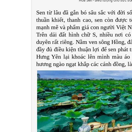
Hoa Sen - biểu tượng cho sức s
Sen từ lâu đã gắn bó sâu sắc với đời 
thuần khiết, thanh cao, sen còn được 
mạnh mẽ và phẩm giá con người Việt N
Trên dải đất hình chữ S, nhiều nơi c
duyên rất riêng. Nằm ven sông Hồng, đấ
đầy đủ điều kiện thuận lợi để sen phát
Hưng Yên lại khoác lên mình màu áo 
hương ngào ngạt khắp các cánh đồng, l