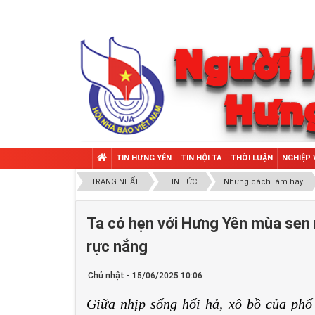
TIN HƯNG YÊN
TIN HỘI TA
THỜI LUẬN
NGHIỆP 
TRANG NHẤT
TIN TỨC
Những cách làm hay
Ta có hẹn với Hưng Yên mùa sen 
rực nắng
Chủ nhật - 15/06/2025 10:06
Giữa nhịp sống hối hả, xô bồ của phố 