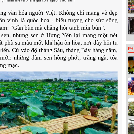
ống mạnh mẽ và phẩm giá con người Việt Nam
sống văn hóa người Việt. Không chỉ mang vẻ đẹp
tôn vinh là quốc hoa - biểu tượng cho sức sống
am: “Gần bùn mà chẳng hôi tanh mùi bùn”.
ó sen, nhưng sen ở Hưng Yên lại mang một nét
t phù sa màu mỡ, khí hậu ôn hòa, nơi đây hội tụ
PH
 triển. Cứ vào độ tháng Sáu, tháng Bảy hàng năm,
mới: những đầm sen hồng phớt, trắng ngà, tỏa
àng mạc.