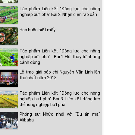
Tác phẩm Liên kết "Động lực cho nông
nghiệp bứt phá" Bài 2. Nhận diện rào cản
Hoa buồn biết mấy
Tác phẩm Liên kết "Động lực cho nông
nghiệp bứt phá" - Bài 1. Đổi thay từ những
cánh đồng
Lễ trao giải báo chí Nguyễn Văn Linh lần
thứ nhất năm 2018
Tác phẩm Liên kết "Động lực cho nông
nghiệp bứt phá" Bài 3. Liên kết động lực
để nông nghiệp bứt phá
Phóng sự: Nhức nhối với "Dự án ma"
Alibaba