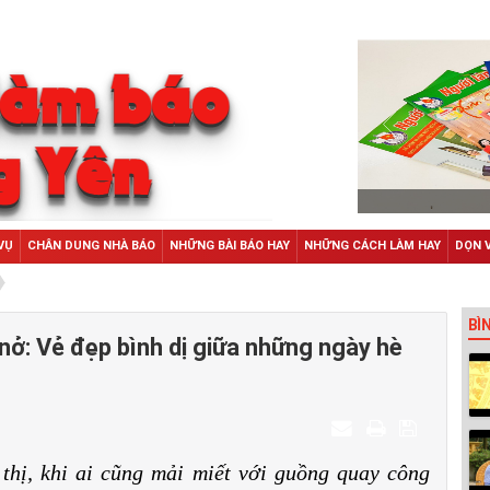
VỤ
CHÂN DUNG NHÀ BÁO
NHỮNG BÀI BÁO HAY
NHỮNG CÁCH LÀM HAY
DỌN 
BÌ
nở: Vẻ đẹp bình dị giữa những ngày hè
thị, khi ai cũng mải miết với guồng quay công