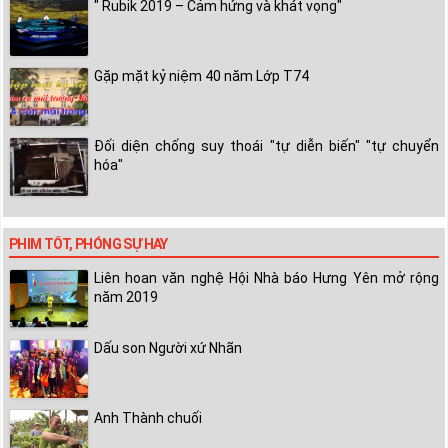
" Rubik 2019 – Cảm hứng và khát vọng"
Gặp mặt kỷ niệm 40 năm Lớp T74
Đối diện chống suy thoái "tự diễn biến" "tự chuyển
hóa"
PHIM TỐT, PHÓNG SỰ HAY
Liên hoan văn nghệ Hội Nhà báo Hưng Yên mở rộng
năm 2019
Dấu son Người xứ Nhãn
Anh Thành chuối