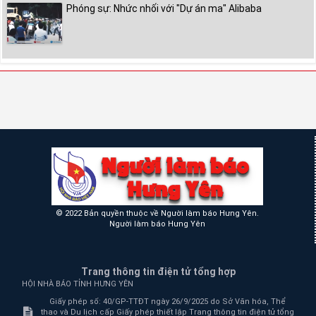
Phóng sự: Nhức nhối với "Dự án ma" Alibaba
© 2022 Bản quyền thuộc về Người làm báo Hưng Yên.
Người làm báo Hưng Yên
Trang thông tin điện tử tổng hợp
HỘI NHÀ BÁO TỈNH HƯNG YÊN
Giấy phép số: 40/GP-TTĐT ngày 26/9/2025 do Sở Văn hóa, Thể
thao và Du lịch cấp Giấy phép thiết lập Trang thông tin điện tử tổng