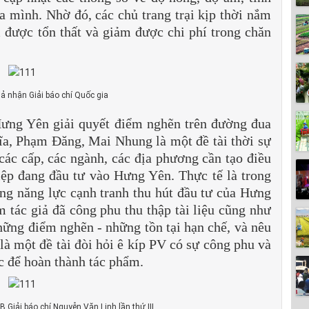
ủa mình. Nhờ đó, các chủ trang trại kịp thời nắm
m được tổn thất và giảm được chi phí trong chăn
ả nhận Giải báo chí Quốc gia
Hưng Yên giải quyết điểm nghẽn trên đường đua
a, Phạm Đăng, Mai Nhung là một đề tài thời sự
à các cấp, các ngành, các địa phương cần tạo điều
ệp đang đầu tư vào Hưng Yên. Thực tế là trong
ng năng lực cạnh tranh thu hút đầu tư của Hưng
tác giả đã công phu thu thập tài liệu cũng như
những điểm nghẽn - những tồn tại hạn chế, và nêu
 là một đề tài đòi hỏi ê kíp PV có sự công phu và
c để hoàn thành tác phẩm.
 Giải báo chí Nguyễn Văn Linh lần thứ III