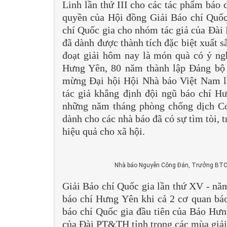
Linh lần thứ III cho các tác phẩm báo 
quyền của Hội đồng Giải Báo chí Quốc
chí Quốc gia cho nhóm tác giả của Đà
đã dành được thành tích đặc biệt xuất 
đoạt giải hôm nay là món quà có ý ng
Hưng Yên, 80 năm thành lập Đảng bộ 
mừng Đại hội Hội Nhà báo Việt Nam lầ
tác giả khẳng định đội ngũ báo chí H
những năm tháng phòng chống dịch Cov
dành cho các nhà báo đã có sự tìm tòi, t
hiệu quả cho xã hội.
Nhà báo Nguyễn Công Đán, Trưởng BTC Giả
Giải Báo chí Quốc gia lần thứ XV - năm
báo chí Hưng Yên khi cả 2 cơ quan báo 
báo chí Quốc gia đầu tiên của Báo Hưng
của Đài PT&TH tỉnh trong các mùa giải