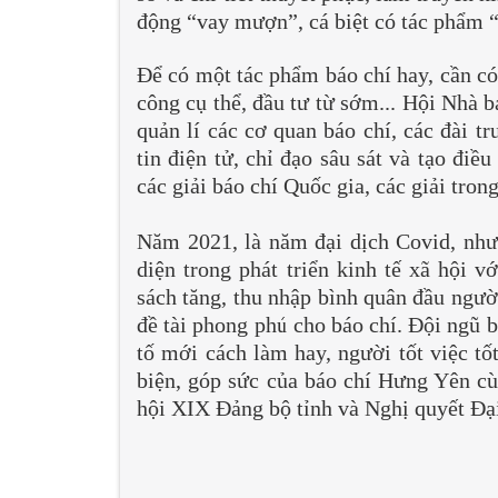
động “vay mượn”, cá biệt có tác phẩm “
Để có một tác phẩm báo chí hay, cần có
công cụ thể, đầu tư từ sớm... Hội Nhà b
quản lí các cơ quan báo chí, các đài t
tin điện tử, chỉ đạo sâu sát và tạo điề
các giải báo chí Quốc gia, các giải tro
Năm 2021, là năm đại dịch Covid, như
diện trong phát triển kinh tế xã hội v
sách tăng, thu nhập bình quân đầu ngườ
đề tài phong phú cho báo chí. Đội ngũ 
tố mới cách làm hay, người tốt việc tố
biện, góp sức của báo chí Hưng Yên cù
hội XIX Đảng bộ tỉnh và Nghị quyết Đại