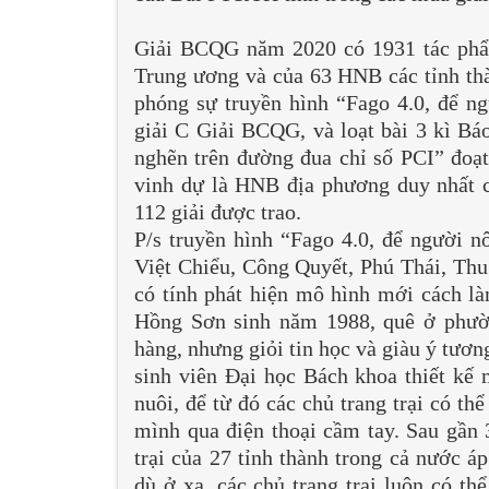
Giải BCQG năm 2020 có 1931 tác phẩm 
Trung ương và của 63 HNB các tỉnh th
phóng sự truyền hình “Fago 4.0, để n
giải C Giải BCQG, và loạt bài 3 kì B
nghẽn trên đường đua chỉ số PCI” đoạ
vinh dự là HNB địa phương duy nhất củ
112 giải được trao.
P/s truyền hình “Fago 4.0, để người 
Việt Chiểu, Công Quyết, Phú Thái, Thu
có tính phát hiện mô hình mới cách l
Hồng Sơn sinh năm 1988, quê ở phư
hàng, nhưng giỏi tin học và giàu ý tươ
sinh viên Đại học Bách khoa thiết kế m
nuôi, để từ đó các chủ trang trại có thể
mình qua điện thoại cầm tay. Sau gần 
trại của 27 tỉnh thành trong cả nước á
dù ở xa, các chủ trang trại luôn có th