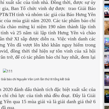
chí xuất sắc của tỉnh nhà. Đồng thời, được sự ủy
 gia, Ban Tổ chức vinh dự được trao Giải Báo
i PT&TH tỉnh và nhóm tác giả của Báo Hưng Yên
sắc của mùa giải năm 2020. Các tác phẩm báo chí
hĩa chào mừng kỉ niệm 190 năm thành lập tỉnh
tỉnh và 25 năm tái lập tỉnh Hưng Yên và chào
n thứ XI sắp được diễn ra. Việc vinh danh các
ưng Yên đã vượt lên khó khăn nguy hiểm trong
id, đồng thời thể hiện sự tôn vinh của xã hội
răn trở, để có tác phẩm báo chí hay nhất, đem lại
i báo chí Nguyễn Văn Linh lần thứ III tổng kết Giải
 2020 đánh dấu thành tích đặc biệt xuất sắc của
chí chủ lực của tỉnh nhà đều đoạt. Đây là Giải
 Yên qua 15 mùa giải và là giải danh giá thứ 6
 đã qua.