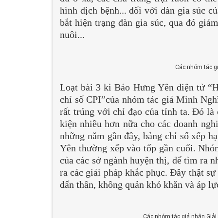
hình dịch bệnh... đối với đàn gia súc c
bắt hiện trạng đàn gia súc, qua đó giả
nuôi...
Các nhóm tác gi
Loạt bài 3 kì Báo Hưng Yên điện tử “
chỉ số CPI”của nhóm tác giả Minh Nghĩ
rất trúng với chỉ đạo của tỉnh ta. Đó l
kiện nhiều hơn nữa cho các doanh nghi
những năm gần đây, bảng chỉ số xếp hạ
Yên thường xếp vào tốp gần cuối. Nhóm 
của các sở ngành huyện thị, để tìm ra 
ra các giải pháp khắc phục. Đây thật sự
dấn thân, không quản khó khăn và áp lự
Các nhóm tác giả nhận Giải B