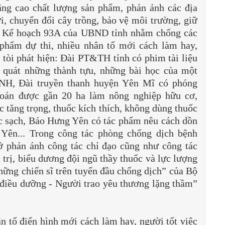
nâng cao chất lượng sản phẩm, phản ảnh các địa
, chuyển đổi cây trồng, bảo vệ môi trường, giữ
 tốt Kế hoạch 93A của UBND tỉnh nhằm chống các
 phẩm dự thi, nhiều nhân tố mới cách làm hay,
m tòi phát hiện: Đài PT&TH tỉnh có phim tài liệu
 quát những thành tựu, những bài học của một
CNH, Đài truyền thanh huyện Yên Mĩ có phóng
hoán được gần 20 ha làm nông nghiệp hữu cơ,
 tăng trọng, thuốc kích thích, không dùng thuốc
súc sạch, Báo Hưng Yên có tác phẩm nêu cách dồn
 Yên... Trong công tác phòng chống dịch bệnh
ở phản ánh công tác chỉ đạo cũng như công tác
 trị, biểu dương đội ngũ thầy thuốc và lực lượng
Những chiến sĩ trên tuyến đầu chống dịch” của Bộ
điều dưỡng - Người trao yêu thương lặng thầm”
n tố điển hình mới cách làm hay, người tốt việc