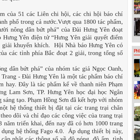
của 51 các Liên chi hội, các chi hội báo chí
ành phố trong cả nước.Vượt qua 1800 tác phẩm,
gười nông dân bứt phá” của Đài Hưng Yên đoạt
áo Hưng Yên điện tử “Hưng Yên giải quyết điểm
t giải khuyến khích. Hội Nhà báo Hưng Yên có
PH
a các tỉnh phía Bắc đoạt 2 giải, trong tổng số
nông dân bứt phá” của nhóm tác giả Ngọc Oanh,
 Trang - Đài Hưng Yên là một tác phẩm báo chí
àm hay. Đây là tác phẩm kể về thanh niên Phạm
ờng Lam Sơn, TP. Hưng Yên học đại học Ngân
ng sáng tạo. Phạm Hồng Sơn đã kết hợp với nhóm
ột hệ thống thiết bị đặt tại các trang trại chăn
 theo dõi và chỉ đạo các công việc của trang trại
3 năm triển khai, đến nay đã có hơn 1000 trang
p dụng hệ thống Fago 4.0. Áp dụng thiết bị này,
ể cập nhật các thông số về độ nóng, độ ẩm, tình