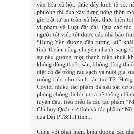
văn hóa xã hội, thúc đẩy kinh tế số, 
phương thi đua xây dựng nông thôn mới
gìn trật tự an toàn xã hội, thực hiện
vi phạm về Luật đất đai. Qua các tác
người tốt việc tốt được các nhà báo tì
“Hưng Yên đường đến tương lai” khái
tỉnh thuần nông chuyển nhanh sang 
sự nêu gương một thanh niên thuê k
không dùng thuốc sâu, không dùng thuốc
diệt cỏ để trồng rau sạch và nuôi gia 
ruộng tiện cho canh tác tại TP. Hưng
Covid, nhiều tác phẩm đã sâu sát cơ s
phòng chống dịch của cả hệ thống chính
tuyến đầu, tiêu biểu là các tác phẩm “
Chỉ huy Quân sự tỉnh và tác phẩm “Nữ 
của Đài PT&TH tỉnh...
Cùng với phát hiện, biểu dương các nhâ