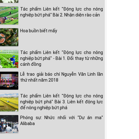
Tác phẩm Liên kết "Động lực cho nông
nghiệp bứt phá" Bài 2. Nhận diện rào cản
Hoa buồn biết mấy
Tác phẩm Liên kết "Động lực cho nông
nghiệp bứt phá" - Bài 1. Đổi thay từ những
cánh đồng
Lễ trao giải báo chí Nguyễn Văn Linh lần
thứ nhất năm 2018
Tác phẩm Liên kết "Động lực cho nông
nghiệp bứt phá" Bài 3. Liên kết động lực
để nông nghiệp bứt phá
Phóng sự: Nhức nhối với "Dự án ma"
Alibaba