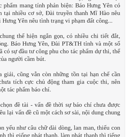
 tác phẩm mang tính phản biện: Báo Hưng Yên có
 tại nhiều cơ sở, Đài truyền thanh Mĩ Hào nêu
 Hưng Yên nêu tình trạng vi phạm đất công...
hung thể hiện ngắn gọn, có nhiều chi tiết đắt,
động. Báo Hưng Yên, Đài PT&TH tỉnh và một số
đã có sự đầu tư công phu cho tác phẩm dự thi, thể
của người cầm bút.
 giải, cũng vẫn còn những tồn tại hạn chế cần
hưa tích cực chủ động tham gia cuộc thi, nên
ột tác phẩm báo chí.
 chọn đề tài - vấn đề thời sự báo chí chưa được
u lại vấn đề cũ một cách sơ sài, nội dung chung
n yếu như câu chữ dài dòng, lan man, thiếu con
ình thì giống phát thanh, làm phát thanh thì tiếng