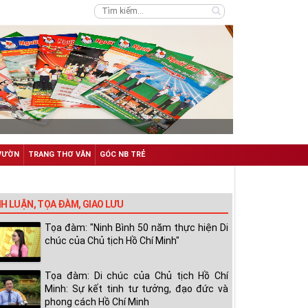
VƯỜN
TRANG THƠ VĂN
GÓC NB TRẺ
NH LUẬN, TỌA ĐÀM, GIAO LƯU
Tọa đàm: "Ninh Bình 50 năm thực hiện Di
chúc của Chủ tịch Hồ Chí Minh"
Tọa đàm: Di chúc của Chủ tịch Hồ Chí
Minh: Sự kết tinh tư tưởng, đạo đức và
phong cách Hồ Chí Minh