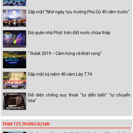
Gặp mặt "Nhớ ngày tựu trường Phù Cừ 45 năm trước"
Đội quân nhà Phật trên đất nước chùa tháp
" Rubik 2019 – Cảm hứng và khát vọng"
Gặp mặt kỷ niệm 40 năm Lớp T74
Đối diện chống suy thoái "tự diễn biến" "tự chuyển
hóa"
PHIM TỐT, PHÓNG SỰ HAY