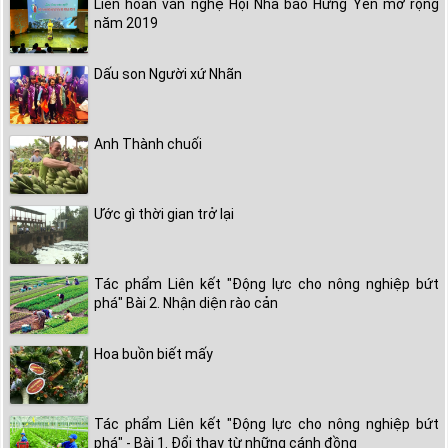
Liên hoan văn nghệ Hội Nhà báo Hưng Yên mở rộng
năm 2019
Dấu son Người xứ Nhãn
Anh Thành chuối
Ước gì thời gian trở lại
Tác phẩm Liên kết "Động lực cho nông nghiệp bứt
phá" Bài 2. Nhận diện rào cản
Hoa buồn biết mấy
Tác phẩm Liên kết "Động lực cho nông nghiệp bứt
phá" - Bài 1. Đổi thay từ những cánh đồng