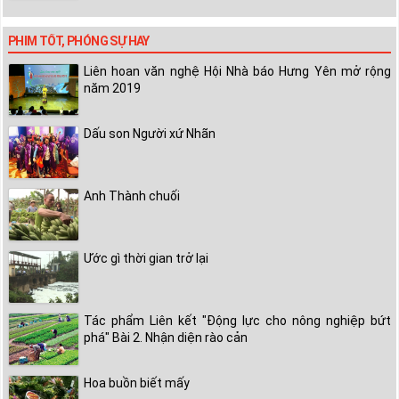
PHIM TỐT, PHÓNG SỰ HAY
Liên hoan văn nghệ Hội Nhà báo Hưng Yên mở rộng
năm 2019
Dấu son Người xứ Nhãn
Anh Thành chuối
Ước gì thời gian trở lại
Tác phẩm Liên kết "Động lực cho nông nghiệp bứt
phá" Bài 2. Nhận diện rào cản
Hoa buồn biết mấy