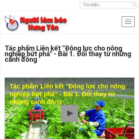
Tác phẩm Liên kết "Động lực cho nông
nghiệp bứt phá" - Bài 1. Đổi thay từ những
cánh đồng
Tác phẩm Liên kết "Động lực cho nông
nghiệp bứt phá" - Bài 1. Đổi thay từ
những cánh đồng