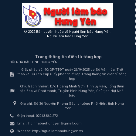
© 2022 Bản quyền thuộc về Người làm báo Hưng Yên.
Người làm báo Hưng Yên
Trang thông tin điện tử tổng hợp
HỘI NHÀ BÁO TỈNH HƯNG YÊN
Giấy phép số: 40/GP-TTĐT ngày 26/9/2025 do Sở Văn hóa, Thể
thao và Du lịch cấp Giấy phép thiết lập Trang thông tin điện tử tổng
hợp
Chịu trách nhiệm:
Đ/c Hoàng Minh Sơn, Tỉnh ủy viên, Tổng Biên
tập Báo và Phát thanh, Truyền hình Hưng Yên, Chủ tịch Hội Nhà
báo
Địa chỉ:
Số 36 Nguyễn Phong Sắc, phường Phố Hiến, tỉnh Hưng
Yên
Điện thoại:
02213.862.272
Email:
hoinhabaohungyen@gmail.com
Website:
http://nguoilambaohungyen.vn