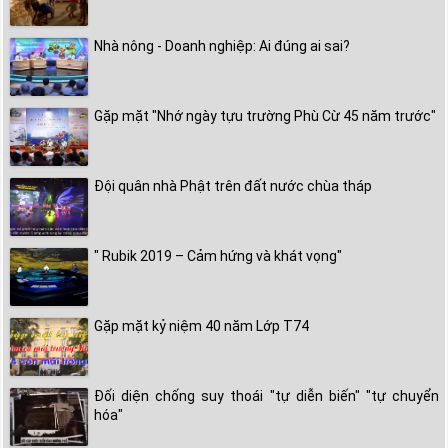
Nhà nông - Doanh nghiệp: Ai đúng ai sai?
Gặp mặt "Nhớ ngày tựu trường Phù Cừ 45 năm trước"
Đội quân nhà Phật trên đất nước chùa tháp
" Rubik 2019 – Cảm hứng và khát vọng"
Gặp mặt kỷ niệm 40 năm Lớp T74
Đối diện chống suy thoái "tự diễn biến" "tự chuyển
hóa"