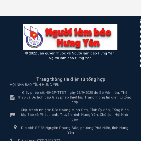
© 2022 Bản quyền thuộc về Người làm báo Hưng Yên.
Người làm báo Hưng Yên
Trang thông tin điện tử tổng hợp
HỘI NHÀ BÁO TỈNH HƯNG YÊN
Giấy phép số: 40/GP-TTĐT ngày 26/9/2025 do Sở Văn hóa, Thể
thao và Du lịch cấp Giấy phép thiết lập Trang thông tin điện tử tổng
hợp
Chịu trách nhiệm:
Đ/c Hoàng Minh Sơn, Tỉnh ủy viên, Tổng Biên
tập Báo và Phát thanh, Truyền hình Hưng Yên, Chủ tịch Hội Nhà
báo
Địa chỉ:
Số 36 Nguyễn Phong Sắc, phường Phố Hiến, tỉnh Hưng
Yên
Điện thoại:
02213.862.272