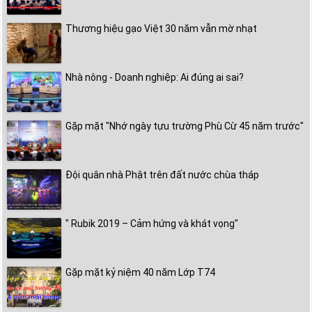
Thương hiệu gạo Việt 30 năm vẫn mờ nhạt
Nhà nông - Doanh nghiệp: Ai đúng ai sai?
Gặp mặt "Nhớ ngày tựu trường Phù Cừ 45 năm trước"
Đội quân nhà Phật trên đất nước chùa tháp
" Rubik 2019 – Cảm hứng và khát vọng"
Gặp mặt kỷ niệm 40 năm Lớp T74