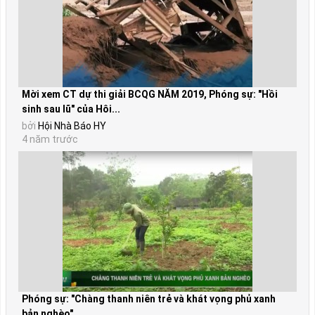
Mời xem CT dự thi giải BCQG NĂM 2019, Phóng sự: "Hồi
sinh sau lũ" của Hôi...
bởi
Hội Nhà Báo HY
4 năm trước
Phóng sự: "Chàng thanh niên trẻ và khát vọng phủ xanh
bản nghèo"