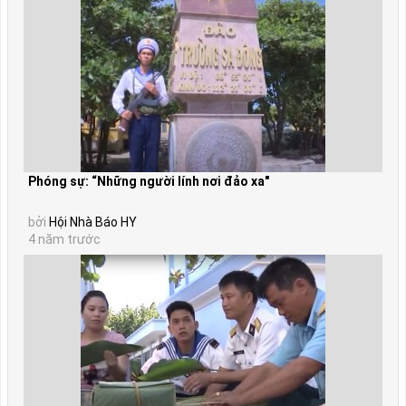
Phóng sự: “Những người lính nơi đảo xa"
bởi
Hội Nhà Báo HY
4 năm trước