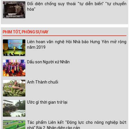
Đối diện chống suy thoái "tự diễn biến" "tự chuyển
hóa"
PHIM TỐT, PHÓNG SỰ HAY
Liên hoan văn nghệ Hội Nhà báo Hưng Yên mở rộng
năm 2019
Dấu son Người xứ Nhãn
Anh Thành chuối
Ước gì thời gian trở lại
Tác phẩm Liên kết "Động lực cho nông nghiệp bứt
phá" Bài 2. Nhận diện rào cản