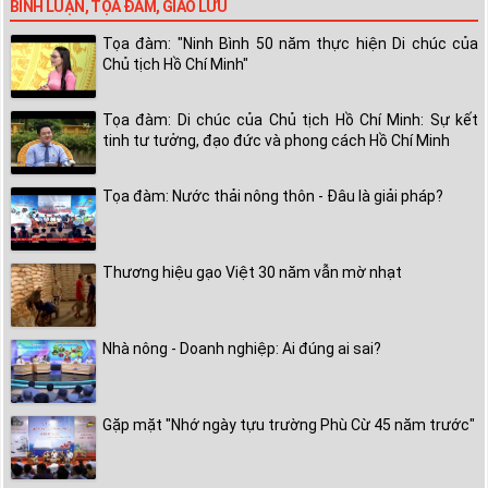
BÌNH LUẬN, TỌA ĐÀM, GIAO LƯU
Tọa đàm: "Ninh Bình 50 năm thực hiện Di chúc của
Chủ tịch Hồ Chí Minh"
Tọa đàm: Di chúc của Chủ tịch Hồ Chí Minh: Sự kết
tinh tư tưởng, đạo đức và phong cách Hồ Chí Minh
Tọa đàm: Nước thải nông thôn - Đâu là giải pháp?
Thương hiệu gạo Việt 30 năm vẫn mờ nhạt
Nhà nông - Doanh nghiệp: Ai đúng ai sai?
Gặp mặt "Nhớ ngày tựu trường Phù Cừ 45 năm trước"