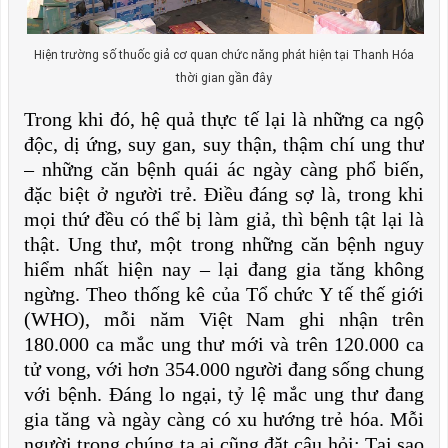
Hiện trường số thuốc giả cơ quan chức năng phát hiện tại Thanh Hóa
thời gian gần đây
Trong khi đó, hệ quả thực tế lại là những ca ngộ
độc, dị ứng, suy gan, suy thận, thậm chí ung thư
– những căn bệnh quái ác ngày càng phổ biến,
đặc biệt ở người trẻ. Điều đáng sợ là, trong khi
mọi thứ đều có thể bị làm giả, thì bệnh tật lại là
thật. Ung thư, một trong những căn bệnh nguy
hiểm nhất hiện nay – lại đang gia tăng không
ngừng. Theo thống kê của Tổ chức Y tế thế giới
(WHO), mỗi năm Việt Nam ghi nhận trên
180.000 ca mắc ung thư mới và trên 120.000 ca
tử vong, với hơn 354.000 người đang sống chung
với bệnh. Đáng lo ngại, tỷ lệ mắc ung thư đang
gia tăng và ngày càng có xu hướng trẻ hóa. Mỗi
người trong chúng ta ai cũng đặt câu hỏi: Tại sao