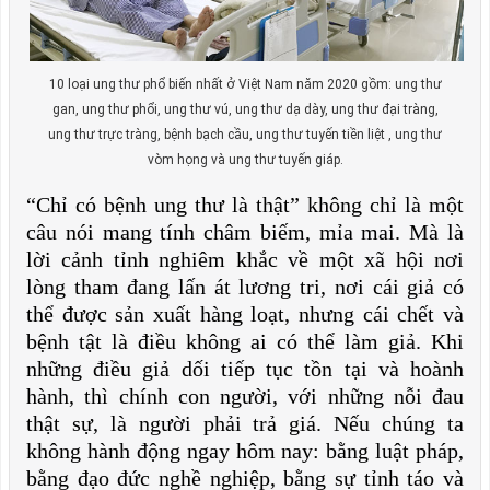
10 loại ung thư phổ biến nhất ở Việt Nam năm 2020 gồm: ung thư
gan, ung thư phổi, ung thư vú, ung thư dạ dày, ung thư đại tràng,
ung thư trực tràng, bệnh bạch cầu, ung thư tuyến tiền liệt , ung thư
vòm họng và ung thư tuyến giáp.
“Chỉ có bệnh ung thư là thật” không chỉ là một
câu nói mang tính châm biếm, mỉa mai. Mà là
lời cảnh tỉnh nghiêm khắc về một xã hội nơi
lòng tham đang lấn át lương tri, nơi cái giả có
thể được sản xuất hàng loạt, nhưng cái chết và
bệnh tật là điều không ai có thể làm giả. Khi
những điều giả dối tiếp tục tồn tại và hoành
hành, thì chính con người, với những nỗi đau
thật sự, là người phải trả giá. Nếu chúng ta
không hành động ngay hôm nay: bằng luật pháp,
bằng đạo đức nghề nghiệp, bằng sự tỉnh táo và