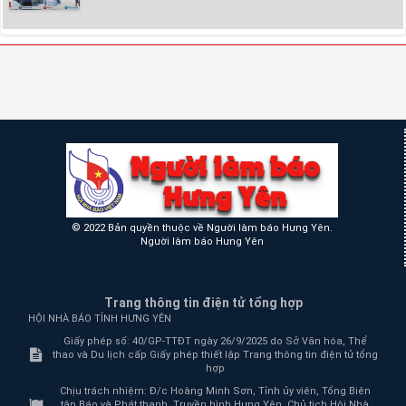
© 2022 Bản quyền thuộc về Người làm báo Hưng Yên.
Người làm báo Hưng Yên
Trang thông tin điện tử tổng hợp
HỘI NHÀ BÁO TỈNH HƯNG YÊN
Giấy phép số: 40/GP-TTĐT ngày 26/9/2025 do Sở Văn hóa, Thể
thao và Du lịch cấp Giấy phép thiết lập Trang thông tin điện tử tổng
hợp
Chịu trách nhiệm:
Đ/c Hoàng Minh Sơn, Tỉnh ủy viên, Tổng Biên
tập Báo và Phát thanh, Truyền hình Hưng Yên, Chủ tịch Hội Nhà