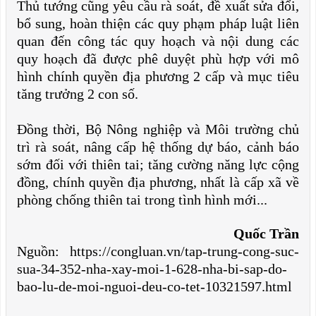
Thủ tướng cũng yêu cầu rà soát, đề xuất sửa đổi,
bổ sung, hoàn thiện các quy phạm pháp luật liên
quan đến công tác quy hoạch và nội dung các
quy hoạch đã được phê duyệt phù hợp với mô
hình chính quyền địa phương 2 cấp và mục tiêu
tăng trưởng 2 con số.
Đồng thời, Bộ Nông nghiệp và Môi trường chủ
trì rà soát, nâng cấp hệ thống dự báo, cảnh báo
sớm đối với thiên tai; tăng cường năng lực cộng
đồng, chính quyền địa phương, nhất là cấp xã về
phòng chống thiên tai trong tình hình mới...
Quốc Trần
Nguồn: https://congluan.vn/tap-trung-cong-suc-
sua-34-352-nha-xay-moi-1-628-nha-bi-sap-do-
bao-lu-de-moi-nguoi-deu-co-tet-10321597.html