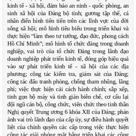
kinh tế - xã hội, đảm bảo an ninh - quốc phòng, an
sinh xã hội của Đảng bộ tỉnh; gương tập thể, cá
nhân điển hình tiên tiến trên các lĩnh vực của đời
sống xã hội; mô hình tiêu biểu trong triển khai và
thực hiện “làm theo tư tưởng, đạo đức, phong cách
Hồ Chí Minh”; mô hình tổ chức đảng trong doanh
nghiệp, vai trò của tổ chức Đảng trong lãnh đạo
doanh nghiệp phát triển kinh tế, đóng góp hiệu quả
vào sự phát triển kinh tế - xã hội của các địa
phương; công tác kiểm tra, giám sát của Đảng;
công tác đấu tranh phòng, chống tham nhũng, lãng
phí; việc thực hiện cải cách hành chính; sắp xếp,
tinh gọn bộ máy và tinh giản biên chế, cơ cấu lại
đội ngũ cán bộ, công chức, viên chức theo tinh thần
Nghị quyết Trung ương 6 khóa XII của Đảng; phản
ánh vai trò lãnh đạo của cấp ủy, sự điều hành quyết
liệt của chính quyền các cấp trong việc thực hiện
công tác giải phóng mặt bằng triển khai các công