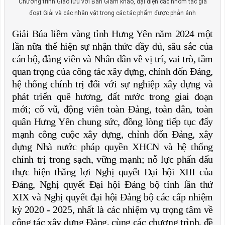
Chương trình Giao lưu với Ban Giám khảo, đại diện các nhóm tác giả
đoạt Giải và các nhân vật trong các tác phẩm được phản ánh
Giải Búa liềm vàng tỉnh Hưng Yên năm 2024 một
lần nữa thể hiện sự nhận thức đầy đủ, sâu sắc của
cán bộ, đảng viên và Nhân dân về vị trí, vai trò, tầm
quan trọng của công tác xây dựng, chỉnh đốn Đảng,
hệ thống chính trị đối với sự nghiệp xây dựng và
phát triển quê hương, đất nước trong giai đoạn
mới; cổ vũ, động viên toàn Đảng, toàn dân, toàn
quân Hưng Yên chung sức, đồng lòng tiếp tục đẩy
mạnh công cuộc xây dựng, chỉnh đốn Đảng, xây
dựng Nhà nước pháp quyền XHCN và hệ thống
chính trị trong sạch, vững mạnh; nỗ lực phấn đấu
thực hiện thắng lợi Nghị quyết Đại hội XIII của
Đảng, Nghị quyết Đại hội Đảng bộ tỉnh lần thứ
XIX và Nghị quyết đại hội Đảng bộ các cấp nhiệm
kỳ 2020 - 2025, nhất là các nhiệm vụ trọng tâm về
công tác xây dựng Đảng, cùng các chương trình, đề