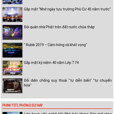
Gặp mặt "Nhớ ngày tựu trường Phù Cừ 45 năm trước"
Đội quân nhà Phật trên đất nước chùa tháp
" Rubik 2019 – Cảm hứng và khát vọng"
Gặp mặt kỷ niệm 40 năm Lớp T74
Đối diện chống suy thoái "tự diễn biến" "tự chuyển
hóa"
PHIM TỐT, PHÓNG SỰ HAY