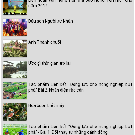
Liên hoan văn nghệ Hội Nhà báo Hưng Yên mở rộng
năm 2019
Dấu son Người xứ Nhãn
Anh Thành chuối
Ước gì thời gian trở lại
Tác phẩm Liên kết "Động lực cho nông nghiệp bứt
phá" Bài 2. Nhận diện rào cản
Hoa buồn biết mấy
Tác phẩm Liên kết "Động lực cho nông nghiệp bứt
phá" - Bài 1. Đổi thay từ những cánh đồng