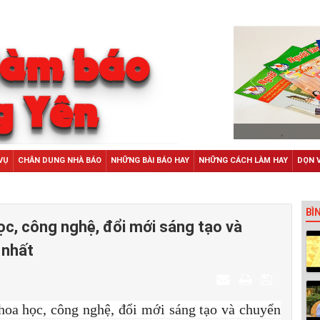
VỤ
CHÂN DUNG NHÀ BÁO
NHỮNG BÀI BÁO HAY
NHỮNG CÁCH LÀM HAY
DỌN 
BÌ
ọc, công nghệ, đổi mới sáng tạo và
 nhất
hoa học, công nghệ, đổi mới sáng tạo và chuyển