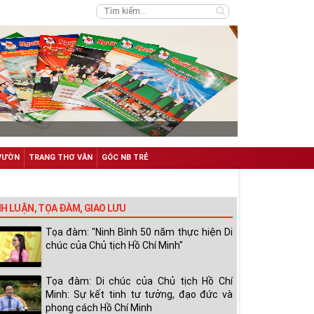
VƯỜN
TRANG THƠ VĂN
GÓC NB TRẺ
NH LUẬN, TỌA ĐÀM, GIAO LƯU
Tọa đàm: "Ninh Bình 50 năm thực hiện Di
chúc của Chủ tịch Hồ Chí Minh"
Tọa đàm: Di chúc của Chủ tịch Hồ Chí
Minh: Sự kết tinh tư tưởng, đạo đức và
phong cách Hồ Chí Minh