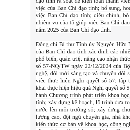
đạo tỉnh rà soát để kiện toàn thành vi
việc của Ban Chỉ đạo tỉnh; bổ sung, ho
việc Ban Chỉ đạo tỉnh; điều chỉnh, bổ
nhiệm vụ của tổ giúp việc Ban Chỉ đạo 
năm 2025 của Ban Chỉ đạo tỉnh.
Đồng chí Bí thư Tỉnh ủy Nguyễn Hữu N
của Ban Chỉ đạo tỉnh xác định các nhi
phổ biến, quán triệt nâng cao nhận thứ
số 57-NQ/TW ngày 22/12/2024 của Bộ C
nghệ, đổi mới sáng tạo và chuyển đổi s
việc thực hiện Nghị quyết số 57; tập 
khai thực hiện hiệu quả Nghị quyết số
hành Chương trình phát triển khoa học
tỉnh; xây dựng kế hoạch, lộ trình đưa 
nước lên môi trường số; xây dựng chươ
lượng cao, đội ngũ chuyên gia, nhà kh
kiến thức cơ bản về khoa học, công ngh