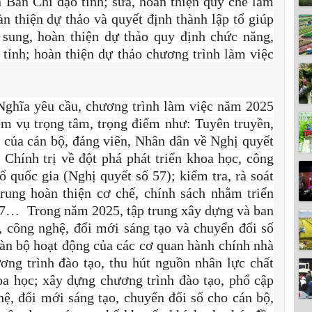
ên Ban Chỉ đạo tỉnh; sửa, hoàn thiện quy chế làm
àn thiện dự thảo và quyết định thành lập tổ giúp
 sung, hoàn thiện dự thảo quy định chức năng,
tỉnh; hoàn thiện dự thảo chương trình làm việc
ghĩa yêu cầu, chương trình làm việc năm 2025
ệm vụ trọng tâm, trọng điểm như: Tuyên truyền,
c của cán bộ, đảng viên, Nhân dân về Nghị quyết
hính trị về đột phá phát triển khoa học, công
ố quốc gia (Nghị quyết số 57); kiểm tra, rà soát
trung hoàn thiện cơ chế, chính sách nhằm triển
 57… Trong năm 2025, tập trung xây dựng và ban
, công nghệ, đổi mới sáng tạo và chuyển đổi số
toàn bộ hoạt động của các cơ quan hành chính nhà
ng trình đào tạo, thu hút nguồn nhân lực chất
oa học; xây dựng chương trình đào tạo, phổ cập
ệ, đổi mới sáng tạo, chuyển đổi số cho cán bộ,