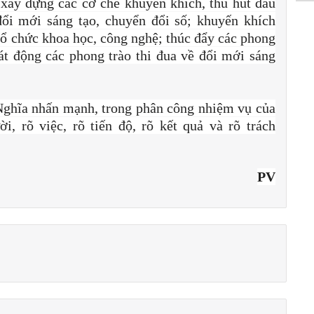
 xây dựng các cơ chế khuyến khích, thu hút đầu
đổi mới sáng tạo, chuyển đổi số; khuyến khích
 tổ chức khoa học, công nghệ; thúc đẩy các phong
át động các phong trào thi đua về đổi mới sáng
ghĩa nhấn mạnh, trong phân công nhiệm vụ của
i, rõ việc, rõ tiến độ, rõ kết quả và rõ trách
PV