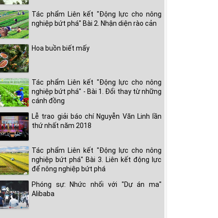
Tác phẩm Liên kết "Động lực cho nông
nghiệp bứt phá" Bài 2. Nhận diện rào cản
Hoa buồn biết mấy
Tác phẩm Liên kết "Động lực cho nông
nghiệp bứt phá" - Bài 1. Đổi thay từ những
cánh đồng
Lễ trao giải báo chí Nguyễn Văn Linh lần
thứ nhất năm 2018
Tác phẩm Liên kết "Động lực cho nông
nghiệp bứt phá" Bài 3. Liên kết động lực
để nông nghiệp bứt phá
Phóng sự: Nhức nhối với "Dự án ma"
Alibaba