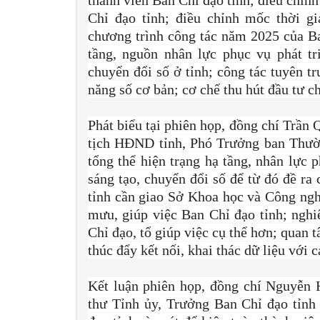
thành viên Ban Chỉ đạo tỉnh; điều chỉn
Chỉ đạo tỉnh; điều chỉnh mốc thời gi
chương trình công tác năm 2025 của Ban
tầng, nguồn nhân lực phục vụ phát tr
chuyển đổi số ở tỉnh; công tác tuyên t
năng số cơ bản; cơ chế thu hút đầu tư 
Phát biểu tại phiên họp, đồng chí Trần
tịch HĐND tỉnh, Phó Trưởng ban Thườn
tổng thể hiện trạng hạ tầng, nhân lực 
sáng tạo, chuyển đổi số để từ đó đề ra
tỉnh cần giao Sở Khoa học và Công ngh
mưu, giúp việc Ban Chỉ đạo tỉnh; ngh
Chỉ đạo, tổ giúp việc cụ thể hơn; quan 
thúc đẩy kết nối, khai thác dữ liệu với
Kết luận phiên họp, đồng chí Nguyễn
thư Tỉnh ủy, Trưởng Ban Chỉ đạo tỉnh