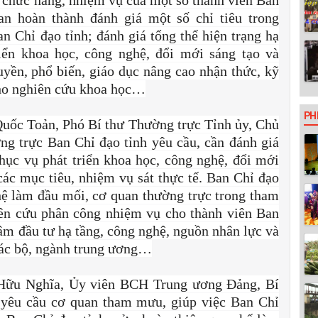
h chức năng, nhiệm vụ của một số thành viên Ban
an hoàn thành đánh giá một số chỉ tiêu trong
 Chỉ đạo tỉnh; đánh giá tổng thể hiện trạng hạ
iển khoa học, công nghệ, đổi mới sáng tạo và
ruyền, phổ biến, giáo dục nâng cao nhận thức, kỹ
cho nghiên cứu khoa học…
PH
 Quốc Toản, Phó Bí thư Thường trực Tỉnh ủy, Chủ
g trực Ban Chỉ đạo tỉnh yêu cầu, cần đánh giá
phục vụ phát triển khoa học, công nghệ, đổi mới
 các mục tiêu, nhiệm vụ sát thực tế. Ban Chỉ đạo
ệ làm đầu mối, cơ quan thường trực trong tham
iên cứu phân công nhiệm vụ cho thành viên Ban
tâm đầu tư hạ tầng, công nghệ, nguồn nhân lực và
 các bộ, ngành trung ương…
 Hữu Nghĩa, Ủy viên BCH Trung ương Đảng, Bí
 yêu cầu cơ quan tham mưu, giúp việc Ban Chỉ