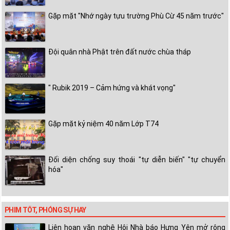
Gặp mặt "Nhớ ngày tựu trường Phù Cừ 45 năm trước"
Đội quân nhà Phật trên đất nước chùa tháp
" Rubik 2019 – Cảm hứng và khát vọng"
Gặp mặt kỷ niệm 40 năm Lớp T74
Đối diện chống suy thoái "tự diễn biến" "tự chuyển
hóa"
PHIM TỐT, PHÓNG SỰ HAY
Liên hoan văn nghệ Hội Nhà báo Hưng Yên mở rộng