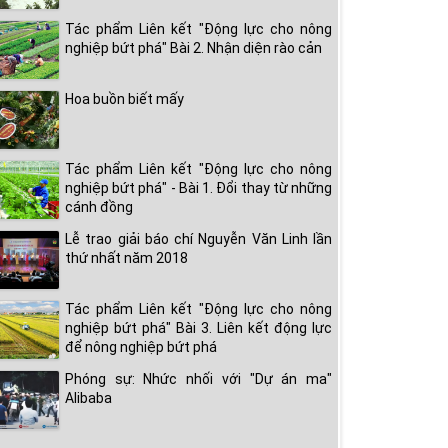
Tác phẩm Liên kết "Động lực cho nông
nghiệp bứt phá" Bài 2. Nhận diện rào cản
Hoa buồn biết mấy
Tác phẩm Liên kết "Động lực cho nông
nghiệp bứt phá" - Bài 1. Đổi thay từ những
cánh đồng
Lễ trao giải báo chí Nguyễn Văn Linh lần
thứ nhất năm 2018
Tác phẩm Liên kết "Động lực cho nông
nghiệp bứt phá" Bài 3. Liên kết động lực
để nông nghiệp bứt phá
Phóng sự: Nhức nhối với "Dự án ma"
Alibaba