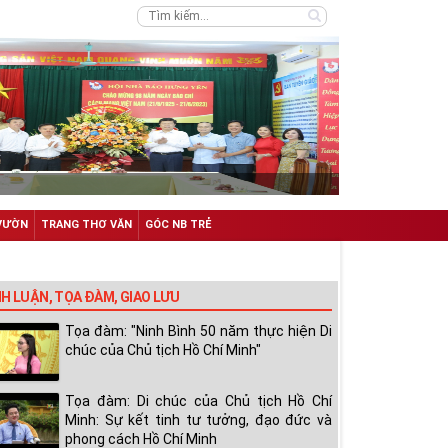
VƯỜN
TRANG THƠ VĂN
GÓC NB TRẺ
NH LUẬN, TỌA ĐÀM, GIAO LƯU
Tọa đàm: "Ninh Bình 50 năm thực hiện Di
chúc của Chủ tịch Hồ Chí Minh"
Tọa đàm: Di chúc của Chủ tịch Hồ Chí
Minh: Sự kết tinh tư tưởng, đạo đức và
phong cách Hồ Chí Minh