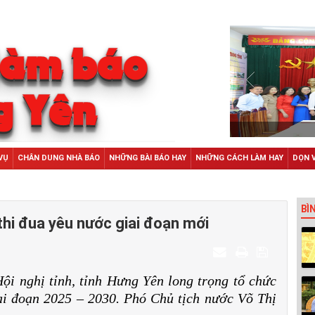
VỤ
CHÂN DUNG NHÀ BÁO
NHỮNG BÀI BÁO HAY
NHỮNG CÁCH LÀM HAY
DỌN 
BÌ
hi đua yêu nước giai đoạn mới
ội nghị tỉnh, tỉnh Hưng Yên long trọng tổ chức
iai đoạn 2025 – 2030. Phó Chủ tịch nước Võ Thị