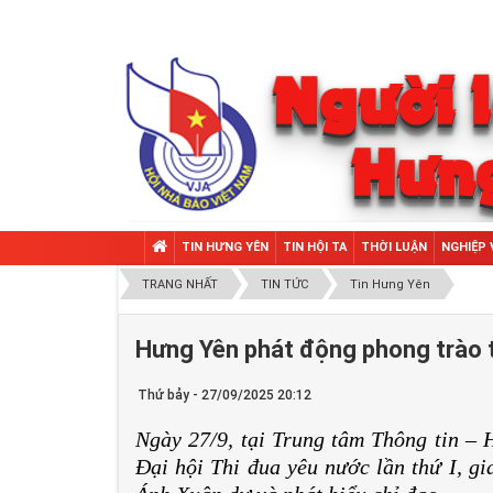
TIN HƯNG YÊN
TIN HỘI TA
THỜI LUẬN
NGHIỆP 
TRANG NHẤT
TIN TỨC
Tin Hưng Yên
Hưng Yên phát động phong trào t
Thứ bảy - 27/09/2025 20:12
Ngày 27/9, tại Trung tâm Thông tin – H
Đại hội Thi đua yêu nước lần thứ I, g