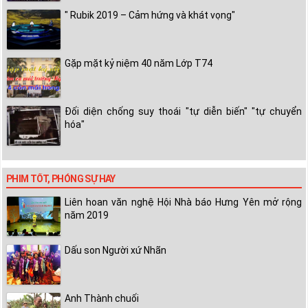
" Rubik 2019 – Cảm hứng và khát vọng"
Gặp mặt kỷ niệm 40 năm Lớp T74
Đối diện chống suy thoái "tự diễn biến" "tự chuyển
hóa"
PHIM TỐT, PHÓNG SỰ HAY
Liên hoan văn nghệ Hội Nhà báo Hưng Yên mở rộng
năm 2019
Dấu son Người xứ Nhãn
Anh Thành chuối