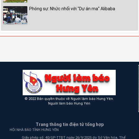
Phóng sự: Nhức nhối với "Dự án ma" Alibaba
© 2022 Bản quyền thuộc về Người làm báo Hưng Yên.
Người làm báo Hưng Yên
Trang thông tin điện tử tổng hợp
HỘI NHÀ BÁO TỈNH HƯNG YÊN
Giấy phép số: 40/GP-TTĐT ngày 26/9/2025 do Sở Văn hóa, Thể