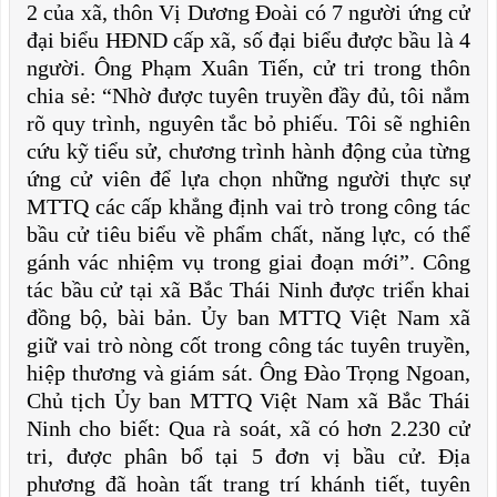
2 của xã, thôn Vị Dương Đoài có 7 người ứng cử
đại biểu HĐND cấp xã, số đại biểu được bầu là 4
người. Ông Phạm Xuân Tiến, cử tri trong thôn
chia sẻ: “Nhờ được tuyên truyền đầy đủ, tôi nắm
rõ quy trình, nguyên tắc bỏ phiếu. Tôi sẽ nghiên
cứu kỹ tiểu sử, chương trình hành động của từng
ứng cử viên để lựa chọn những người thực sự
MTTQ các cấp khẳng định vai trò trong công tác
bầu cử tiêu biểu về phẩm chất, năng lực, có thể
gánh vác nhiệm vụ trong giai đoạn mới”. Công
tác bầu cử tại xã Bắc Thái Ninh được triển khai
đồng bộ, bài bản. Ủy ban MTTQ Việt Nam xã
giữ vai trò nòng cốt trong công tác tuyên truyền,
hiệp thương và giám sát. Ông Đào Trọng Ngoan,
Chủ tịch Ủy ban MTTQ Việt Nam xã Bắc Thái
Ninh cho biết: Qua rà soát, xã có hơn 2.230 cử
tri, được phân bổ tại 5 đơn vị bầu cử. Địa
phương đã hoàn tất trang trí khánh tiết, tuyên