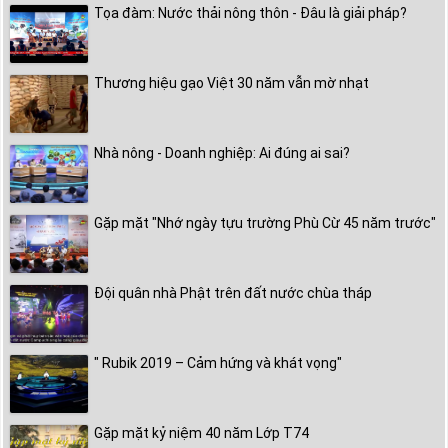
Tọa đàm: Nước thải nông thôn - Đâu là giải pháp?
Thương hiệu gạo Việt 30 năm vẫn mờ nhạt
Nhà nông - Doanh nghiệp: Ai đúng ai sai?
Gặp mặt "Nhớ ngày tựu trường Phù Cừ 45 năm trước"
Đội quân nhà Phật trên đất nước chùa tháp
" Rubik 2019 – Cảm hứng và khát vọng"
Gặp mặt kỷ niệm 40 năm Lớp T74