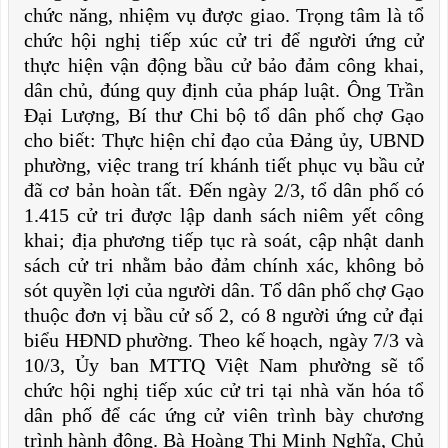
chức năng, nhiệm vụ được giao. Trọng tâm là tổ
chức hội nghị tiếp xúc cử tri để người ứng cử
thực hiện vận động bầu cử bảo đảm công khai,
dân chủ, đúng quy định của pháp luật. Ông Trần
Đại Lượng, Bí thư Chi bộ tổ dân phố chợ Gạo
cho biết: Thực hiện chỉ đạo của Đảng ủy, UBND
phường, việc trang trí khánh tiết phục vụ bầu cử
đã cơ bản hoàn tất. Đến ngày 2/3, tổ dân phố có
1.415 cử tri được lập danh sách niêm yết công
khai; địa phương tiếp tục rà soát, cập nhật danh
sách cử tri nhằm bảo đảm chính xác, không bỏ
sót quyền lợi của người dân. Tổ dân phố chợ Gạo
thuộc đơn vị bầu cử số 2, có 8 người ứng cử đại
biểu HĐND phường. Theo kế hoạch, ngày 7/3 và
10/3, Ủy ban MTTQ Việt Nam phường sẽ tổ
chức hội nghị tiếp xúc cử tri tại nhà văn hóa tổ
dân phố để các ứng cử viên trình bày chương
trình hành động. Bà Hoàng Thị Minh Nghĩa, Chủ