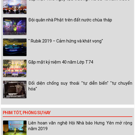
Đội quân nhà Phật trên đất nước chùa tháp
" Rubik 2019 – Cảm hứng và khát vọng"
Gặp mặt kỷ niệm 40 năm Lớp T74
Đối diện chống suy thoái "tự diễn biến" "tự chuyển
hóa"
PHIM TỐT, PHÓNG SỰ HAY
Liên hoan văn nghệ Hội Nhà báo Hưng Yên mở rộng
năm 2019