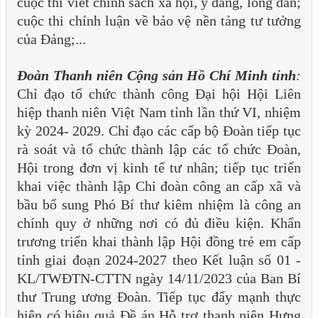
cuộc thi viết chính sách xã hội, ý đảng, lòng dân;
cuộc thi chính luận về bảo vệ nền tảng tư tưởng
của Đảng;...
Đoàn Thanh niên Cộng sản Hồ Chí Minh tỉnh
:
Chỉ đạo tổ chức thành công Đại hội Hội Liên
hiệp thanh niên Việt Nam tỉnh lần thứ VI, nhiệm
kỳ 2024- 2029. Chỉ đạo các cấp bộ Đoàn tiếp tục
rà soát và tổ chức thành lập các tổ chức Đoàn,
Hội trong đơn vị kinh tế tư nhân; tiếp tục triển
khai việc thành lập Chi đoàn công an cấp xã và
bầu bổ sung Phó Bí thư kiêm nhiệm là công an
chính quy ở những nơi có đủ điều kiện. Khẩn
trương triển khai thành lập Hội đồng trẻ em cấp
tỉnh giai đoạn 2024-2027 theo Kết luận số 01 -
KL/TWĐTN-CTTN ngày 14/11/2023 của Ban Bí
thư Trung ương Đoàn. Tiếp tục đẩy mạnh thực
hiện có hiệu quả Đề án Hỗ trợ thanh niên Hưng