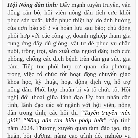
Hội Nông dân tỉnh
:
Đẩy mạnh tuyên truyền, vận
động cán bộ, hội viên nông dân tích cực khôi
phục sản xuất, khắc phục thiệt hại do ảnh hưởng
của cơn bão số 3 và hoàn lưu sau bão; chủ động
phối hợp với các công ty, doanh nghiệp tham gia
cung ứng đầy đủ giống, vật tư để phục vụ chăn
nuôi, trồng trọt, sản xuất của người dân; tích cực
phòng, chống các dịch bệnh trên đàn gia súc, gia
cầm. Tiếp tục phối hợp cơ quan, địa phương
trong việc tổ chức tốt hoạt động chuyển giao
khoa học, kỹ thuật, hoạt động dịch vụ, hỗ trợ
nông dân. Phối hợp chuẩn bị và tổ chức tốt Hội
nghị đối thoại giữa lãnh đạo Ủy ban nhân dân
tỉnh, lãnh đạo các sở ngành với hội viên, nông
dân trong tỉnh; các hội thi
“Tuyên truyền viên
giỏi
”
“Nông dân tìm hi
ểu pháp luật
” cấp tỉnh
năm 2024. Thường xuyên quan tâm đào tạo, tập
huấn, bồi dưỡng, nâng cao trình độ, nghiệp vụ