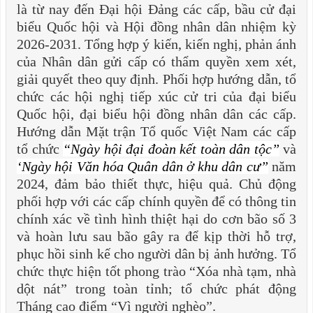
là từ nay đến Đại hội Đảng các cấp, bầu cử đại
biểu Quốc hội và Hội đồng nhân dân nhiệm kỳ
2026-2031. Tổng hợp ý kiến, kiến nghị, phản ánh
của Nhân dân gửi cấp có thẩm quyền xem xét,
giải quyết theo quy định. Phối hợp hướng dẫn, tổ
chức các hội nghị tiếp xúc cử tri của đại biểu
Quốc hội, đại biểu hội đồng nhân dân các cấp.
Hướng dẫn Mặt trận Tổ quốc Việt Nam các cấp
tổ chức
“Ngày hội đại đoàn k
ết toàn dân tộc”
và
‘Ngà
y hội V
ăn hóa Qu
ân dân ở khu dân cư”
năm
2024, đảm bảo thiết thực, hiệu quả. Chủ động
phối hợp với các cấp chính quyền để có thông tin
chính xác về tình hình thiệt hại do cơn bão số 3
và hoàn lưu sau bão gây ra để kịp thời hỗ trợ,
phục hồi sinh kế cho người dân bị ảnh hưởng. Tổ
chức thực hiện tốt phong trào “Xóa nhà tạm, nhà
dột nát” trong toàn tỉnh; tổ chức phát động
Tháng cao điểm “Vì người nghèo”.