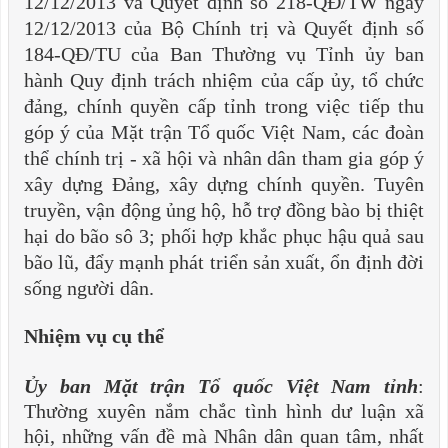
12/12/2013 và Quyết định số 218-QĐ/TW ngày
12/12/2013 của Bộ Chính trị và Quyết định số
184-QĐ/TU của Ban Thường vụ Tỉnh ủy ban
hành Quy định trách nhiệm của cấp ủy, tổ chức
đảng, chính quyền cấp tỉnh trong việc tiếp thu
góp ý của Mặt trận Tổ quốc Việt Nam, các đoàn
thể chính trị - xã hội và nhân dân tham gia góp ý
xây dựng Đảng, xây dựng chính quyền. Tuyên
truyền, vận động ủng hộ, hỗ trợ đồng bào bị thiệt
hại do bão sô 3; phối hợp khắc phục hậu quả sau
bão lũ, đẩy mạnh phát triển sản xuất, ổn định đời
sống người dân.
Nhi
ệm
vụ cụ thể
Ủy ban Mặt trận Tổ qu
ốc Việt Nam tỉnh
:
Thường xuyên nắm chắc tình hình dư luận xã
hội, những vấn đề mà Nhân dân quan tâm, nhất