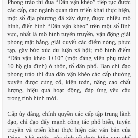
Phong trào thi đua “Dân vận khéo” tiếp tục được
các cấp, các ngành quan tâm triển khai thực hiện,
một số địa phương đã xây dựng được nhiều mô
hình, điển hình “Dân vận khéo” trên một số lĩnh
vực, nhất là mô hình tuyên truyền, vận động
giải
phóng mặt bằng, giải quyết các điểm nóng, phức
tạp, gây bức xúc dư luận xã hội; mô hình điểm
“Dân vận khéo 1+10” (một đảng viên phụ trách
10 hộ gia đình) ở thôn, tổ dân phố. Ban chỉ đạo
phong trào thi đua dân vận khéo các cấp thường
xuyên được củng cố, kiện toàn, nâng cao chất
lượng, hiệu quả hoạt động, đáp ứng yêu cầu
trong tình hình mới.
Cấp ủy đảng, chính quyền các cấp tập trung lãnh
đạo, chỉ đạo đẩy mạnh công tác phổ biến, tuyên
truyền và triển khai thực hiện các văn bản của
Đảng, Nhà nước, của tỉnh về thực hiện quy chế