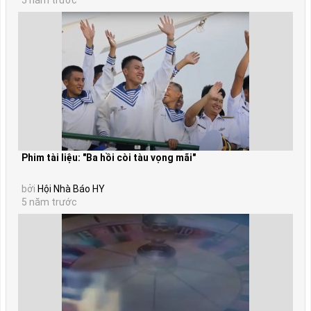
5 năm trước
Phim tài liệu: "Ba hồi còi tàu vọng mãi"
bởi
Hội Nhà Báo HY
5 năm trước