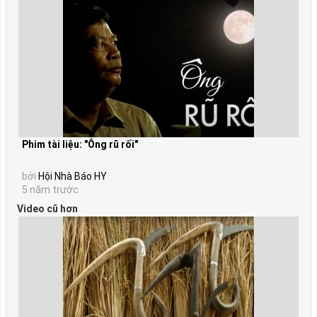
Phim tài liệu: "Ông rũ rối"
bởi
Hội Nhà Báo HY
5 năm trước
Video cũ hơn