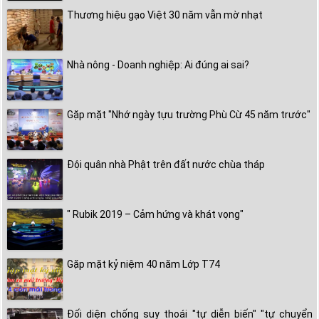
Thương hiệu gạo Việt 30 năm vẫn mờ nhạt
Nhà nông - Doanh nghiệp: Ai đúng ai sai?
Gặp mặt "Nhớ ngày tựu trường Phù Cừ 45 năm trước"
Đội quân nhà Phật trên đất nước chùa tháp
" Rubik 2019 – Cảm hứng và khát vọng"
Gặp mặt kỷ niệm 40 năm Lớp T74
Đối diện chống suy thoái "tự diễn biến" "tự chuyển