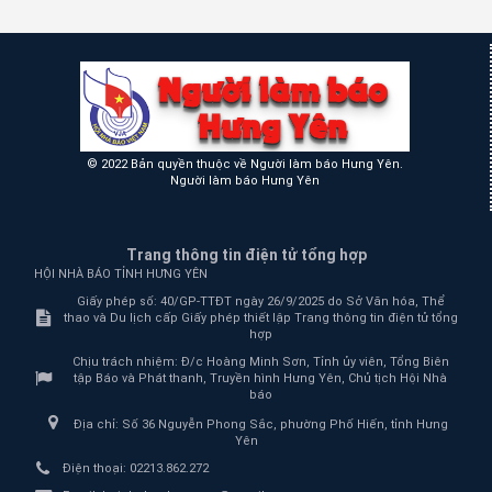
© 2022 Bản quyền thuộc về Người làm báo Hưng Yên.
Người làm báo Hưng Yên
Trang thông tin điện tử tổng hợp
HỘI NHÀ BÁO TỈNH HƯNG YÊN
Giấy phép số: 40/GP-TTĐT ngày 26/9/2025 do Sở Văn hóa, Thể
thao và Du lịch cấp Giấy phép thiết lập Trang thông tin điện tử tổng
hợp
Chịu trách nhiệm:
Đ/c Hoàng Minh Sơn, Tỉnh ủy viên, Tổng Biên
tập Báo và Phát thanh, Truyền hình Hưng Yên, Chủ tịch Hội Nhà
báo
Địa chỉ:
Số 36 Nguyễn Phong Sắc, phường Phố Hiến, tỉnh Hưng
Yên
Điện thoại:
02213.862.272