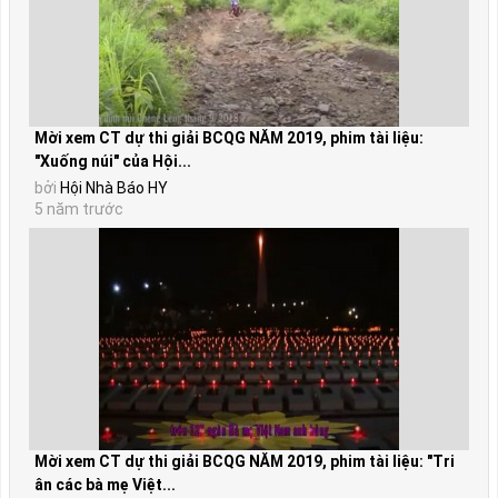
Mời xem CT dự thi giải BCQG NĂM 2019, phim tài liệu:
"Xuống núi" của Hội...
bởi
Hội Nhà Báo HY
5 năm trước
Mời xem CT dự thi giải BCQG NĂM 2019, phim tài liệu: "Tri
ân các bà mẹ Việt...