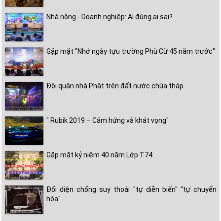
Nhà nông - Doanh nghiệp: Ai đúng ai sai?
Gặp mặt "Nhớ ngày tựu trường Phù Cừ 45 năm trước"
Đội quân nhà Phật trên đất nước chùa tháp
" Rubik 2019 – Cảm hứng và khát vọng"
Gặp mặt kỷ niệm 40 năm Lớp T74
Đối diện chống suy thoái "tự diễn biến" "tự chuyển
hóa"