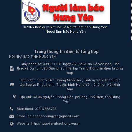
© 2022 Bản quyền thuộc về Người làm báo Hưng Yên.
Người làm báo Hưng Yên
Trang thông tin điện tử tổng hợp
HỘI NHÀ BÁO TỈNH HƯNG YÊN
Giấy phép số: 40/GP-TTĐT ngày 26/9/2025 do Sở Văn hóa, Thể
thao và Du lịch cấp Giấy phép thiết lập Trang thông tin điện tử tổng
hợp
Chịu trách nhiệm:
Đ/c Hoàng Minh Sơn, Tỉnh ủy viên, Tổng Biên
tập Báo và Phát thanh, Truyền hình Hưng Yên, Chủ tịch Hội Nhà
báo
Địa chỉ:
Số 36 Nguyễn Phong Sắc, phường Phố Hiến, tỉnh Hưng
Yên
Điện thoại:
02213.862.272
Email:
hoinhabaohungyen@gmail.com
Website:
http://nguoilambaohungyen.vn