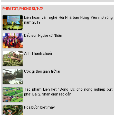
PHIM TỐT, PHÓNG SỰ HAY
Liên hoan văn nghệ Hội Nhà báo Hưng Yên mở rộng
năm 2019
Dấu son Người xứ Nhãn
Anh Thành chuối
Ước gì thời gian trở lại
Tác phẩm Liên kết "Động lực cho nông nghiệp bứt
phá" Bài 2. Nhận diện rào cản
Hoa buồn biết mấy