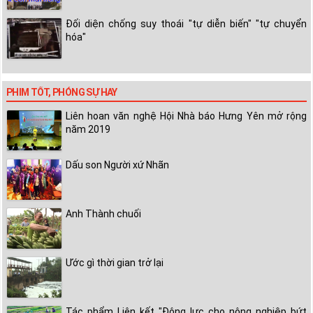
Đối diện chống suy thoái "tự diễn biến" "tự chuyển
hóa"
PHIM TỐT, PHÓNG SỰ HAY
Liên hoan văn nghệ Hội Nhà báo Hưng Yên mở rộng
năm 2019
Dấu son Người xứ Nhãn
Anh Thành chuối
Ước gì thời gian trở lại
Tác phẩm Liên kết "Động lực cho nông nghiệp bứt