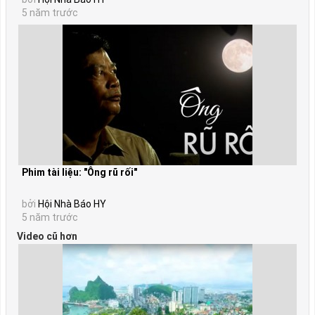
5 năm trước
Phim tài liệu: "Ông rũ rối"
bởi
Hội Nhà Báo HY
5 năm trước
Video cũ hơn