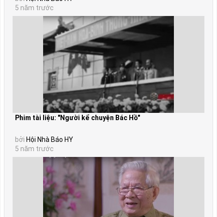
5 năm trước
Phim tài liệu: "Người kể chuyện Bác Hồ"
bởi
Hội Nhà Báo HY
5 năm trước