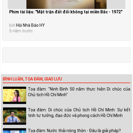
Phim tài liệu: "Mặt trận đất đối không tại miền Bắc - 1972"
bởi
Hội Nhà Báo HY
5 năm trước
BÌNH LUẬN, TỌA ĐÀM, GIAO LƯU
Tọa đàm: "Ninh Bình 50 năm thực hiện Di chúc của
Chủ tịch Hồ Chí Minh"
Tọa đàm: Di chúc của Chủ tịch Hồ Chí Minh: Sự kết
tinh tư tưởng, đạo đức và phong cách Hồ Chí Minh
Tọa đàm: Nước thải nông thôn - Đâu là giải pháp?