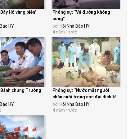
“Bảy Hổ vùng biên"
Phóng sự: “Vá đường không
công"
 Báo HY
bởi
Hội Nhà Báo HY
c
4 năm trước
“Bánh chưng Trường
Phóng sự: “Nước mắt người
chăn nuôi trong cơn đại dịch tả
lợn châu Phi"
 Báo HY
bởi
Hội Nhà Báo HY
c
4 năm trước