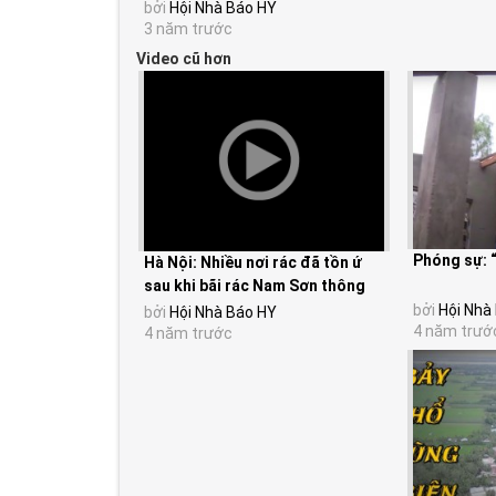
bởi
Hội Nhà Báo HY
3 năm trước
Video cũ hơn
Phóng sự: 
Hà Nội: Nhiều nơi rác đã tồn ứ
sau khi bãi rác Nam Sơn thông
báo dừng tiếp...
bởi
Hội Nhà
bởi
Hội Nhà Báo HY
4 năm trướ
4 năm trước