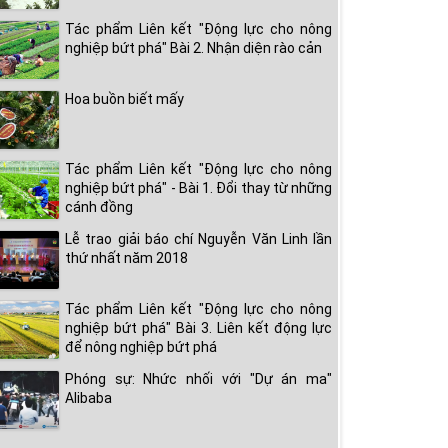
Tác phẩm Liên kết "Động lực cho nông
nghiệp bứt phá" Bài 2. Nhận diện rào cản
Hoa buồn biết mấy
Tác phẩm Liên kết "Động lực cho nông
nghiệp bứt phá" - Bài 1. Đổi thay từ những
cánh đồng
Lễ trao giải báo chí Nguyễn Văn Linh lần
thứ nhất năm 2018
Tác phẩm Liên kết "Động lực cho nông
nghiệp bứt phá" Bài 3. Liên kết động lực
để nông nghiệp bứt phá
Phóng sự: Nhức nhối với "Dự án ma"
Alibaba