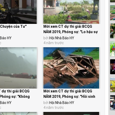
"Chuyện của Tư"
Mời xem CT dự thi giải BCQG
NĂM 2019, Phóng sự: "Lo hậu sự
cho người còn...
 Báo HY
bởi
Hội Nhà Báo HY
c
4 năm trước
 dự thi giải BCQG
Mời xem CT dự thi giải BCQG
Phóng sự: "Không
NĂM 2019, Phóng sự: "Hồi sinh
 Hội...
sau lũ" của Hôi...
 Báo HY
bởi
Hội Nhà Báo HY
c
4 năm trước