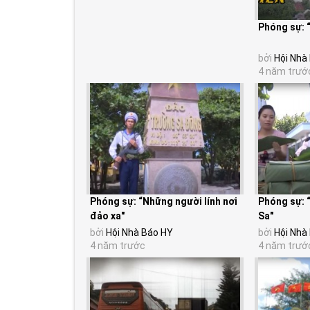
Phóng sự: 
bởi
Hội Nhà
4 năm trướ
Phóng sự: “Những người lính nơi
Phóng sự: 
đảo xa"
Sa"
bởi
Hội Nhà Báo HY
bởi
Hội Nhà
4 năm trước
4 năm trướ