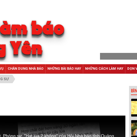
VỤ
CHÂN DUNG NHÀ BÁO
NHỮNG BÀI BÁO HAY
NHỮNG CÁCH LÀM HAY
DỌN 
G SỰ
BÌ
 Phóng sự: "Hạt lúa 2 không" của Hội Nhà báo tỉnh Quảng