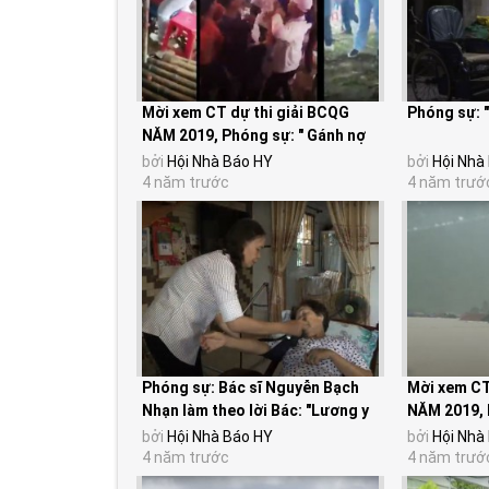
Mời xem CT dự thi giải BCQG
Phóng sự: 
NĂM 2019, Phóng sự: " Gánh nợ
đại tiệc sinh...
bởi
Hội Nhà Báo HY
bởi
Hội Nhà
4 năm trước
4 năm trướ
Phóng sự: Bác sĩ Nguyễn Bạch
Mời xem CT
Nhạn làm theo lời Bác: "Lương y
NĂM 2019, 
như từ mẫu"
chạy lũ" của
bởi
Hội Nhà Báo HY
bởi
Hội Nhà
4 năm trước
4 năm trướ