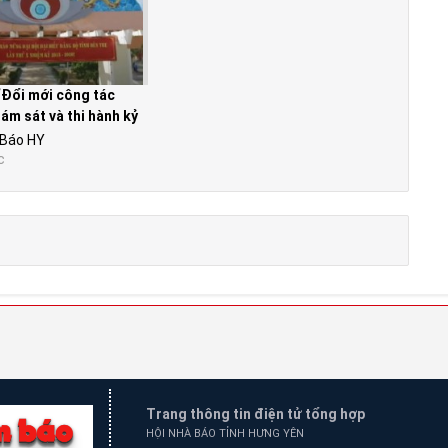
“Đổi mới công tác
iám sát và thi hành kỷ
 Báo HY
c
Trang thông tin điện tử tổng hợp
HỘI NHÀ BÁO TỈNH HƯNG YÊN