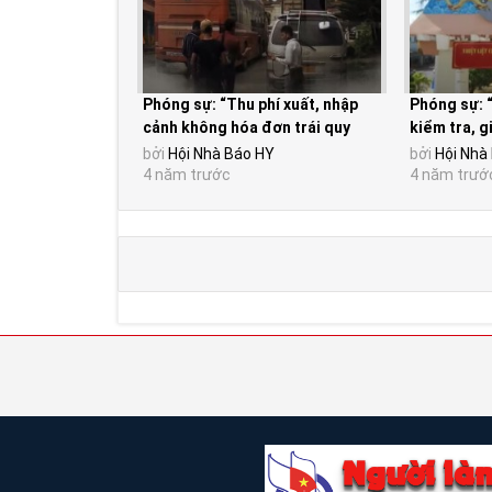
Phóng sự: “Thu phí xuất, nhập
Phóng sự: 
cảnh không hóa đơn trái quy
kiểm tra, g
định của pháp...
luật của...
bởi
Hội Nhà Báo HY
bởi
Hội Nhà
4 năm trước
4 năm trướ