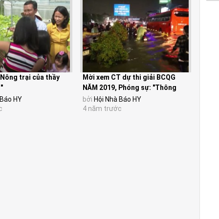
"Nông trại của thầy
Mời xem CT dự thi giải BCQG
"
NĂM 2019, Phóng sự: "Thông
công nghiệp - Tắc...
 Báo HY
bởi
Hội Nhà Báo HY
c
4 năm trước