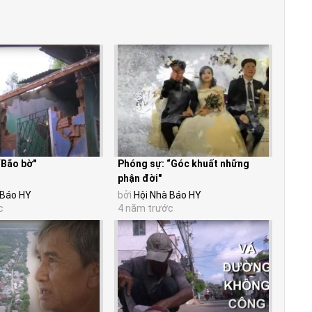
“Bão bờ"
Phóng sự: “Góc khuất những
phận đời"
 Báo HY
bởi
Hội Nhà Báo HY
c
4 năm trước