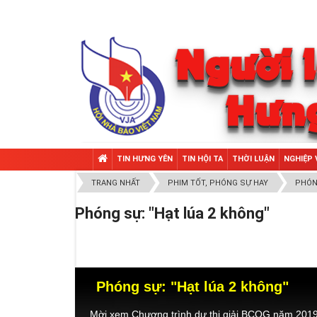
TIN HƯNG YÊN
TIN HỘI TA
THỜI LUẬN
NGHIỆP 
TRANG NHẤT
PHIM TỐT, PHÓNG SỰ HAY
PHÓN
Phóng sự: "Hạt lúa 2 không"
Phóng sự: "Hạt lúa 2 không"
Mời xem Chương trình dự thi giải BCQG năm 2019,