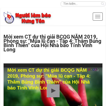
Mời xem CT dự thi giải BCQG NĂM 2019,
Phóng sự: "Mùa lũ cạn - Tập 4: Thăm Búng
Bình Thiên" của Hội Nhà báo Tỉnh Vĩnh
Long
Mời xem CT dự thi giải BCQG NĂM
2019, Phóng sự: "Mùa lũ cạn - Tập 4:
Thăm Búng Bình Thiên" của Hội Nhà
báo Tỉnh Vĩnh Long