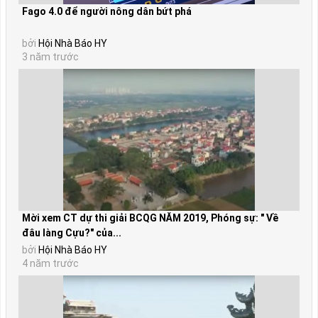
Fago 4.0 để người nông dân bứt phá
bởi
Hội Nhà Báo HY
3 năm trước
Mời xem CT dự thi giải BCQG NĂM 2019, Phóng sự: " Về
đâu làng Cựu?" của...
bởi
Hội Nhà Báo HY
4 năm trước