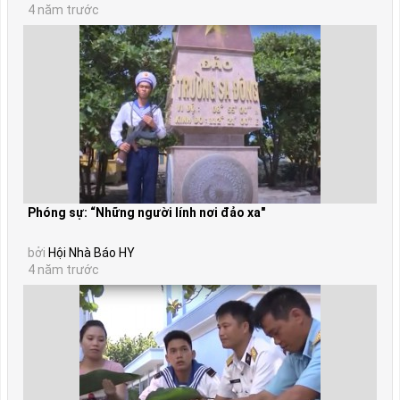
4 năm trước
Phóng sự: “Những người lính nơi đảo xa"
bởi
Hội Nhà Báo HY
4 năm trước