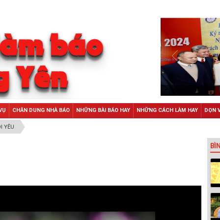
VỤ
CHÂN DUNG NHÀ BÁO
NHỮNG BÀI BÁO HAY
NHỮNG CÁCH LÀM HAY
DỌN 
I YÊU
BÌ