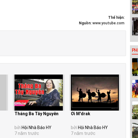
Thể hiện:
Nguồn:
www.youtube.com
PH
Tháng Ba Tây Nguyên
Ơi M'drak
bởi
Hội Nhà Báo HY
bởi
Hội Nhà Báo HY
7 năm trước
7 năm trước