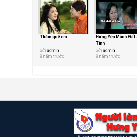
Thăm quê em
Hưng Yên Mảnh Đất 
Tình
bởi
admin
bởi
admin
8 năm trước
8 năm trước