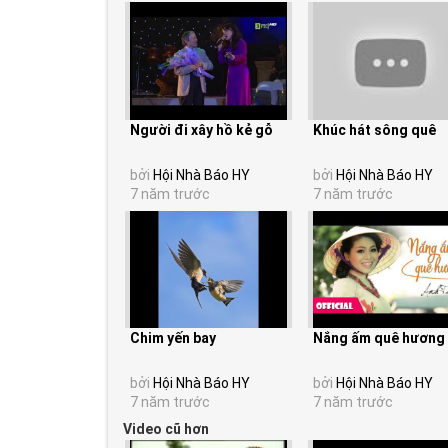
Người đi xây hồ kẻ gỗ
Khúc hát sông quê
bởi
Hội Nhà Báo HY
bởi
Hội Nhà Báo HY
7 năm trước
7 năm trước
Chim yến bay
Nắng ấm quê hương
bởi
Hội Nhà Báo HY
bởi
Hội Nhà Báo HY
7 năm trước
7 năm trước
Video cũ hơn