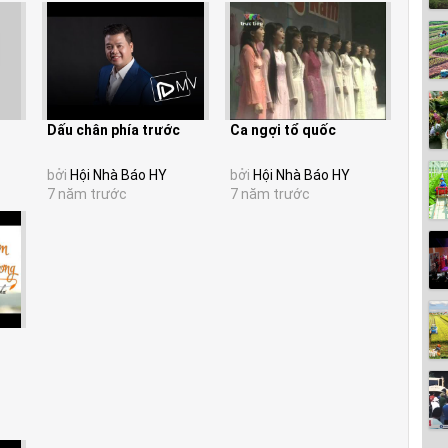
Dấu chân phía trước
Ca ngợi tổ quốc
bởi
Hội Nhà Báo HY
bởi
Hội Nhà Báo HY
7 năm trước
7 năm trước