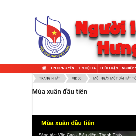
TIN HƯNG YÊN
TIN HỘI TA
THỜI LUẬN
NGHIỆP 
TRANG NHẤT
VIDEO
MỖI NGÀY MỘT BÀI HÁT TÔ
Mùa xuân đầu tiên
Mùa xuân đầu tiên
Sáng tác: Văn Cao - Biểu diễn: Thanh Thúy