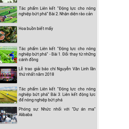
Tác phẩm Liên kết "Động lực cho nông
nghiệp bứt phá" Bài 2. Nhận diện rào cản
Hoa buồn biết mấy
Tác phẩm Liên kết "Động lực cho nông
nghiệp bứt phá" - Bài 1. Đổi thay từ những
cánh đồng
Lễ trao giải báo chí Nguyễn Văn Linh lần
thứ nhất năm 2018
Tác phẩm Liên kết "Động lực cho nông
nghiệp bứt phá" Bài 3. Liên kết động lực
để nông nghiệp bứt phá
Phóng sự: Nhức nhối với "Dự án ma"
Alibaba