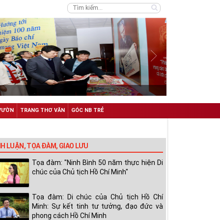
VƯỜN
TRANG THƠ VĂN
GÓC NB TRẺ
NH LUẬN, TỌA ĐÀM, GIAO LƯU
Tọa đàm: "Ninh Bình 50 năm thực hiện Di
chúc của Chủ tịch Hồ Chí Minh"
Tọa đàm: Di chúc của Chủ tịch Hồ Chí
Minh: Sự kết tinh tư tưởng, đạo đức và
phong cách Hồ Chí Minh