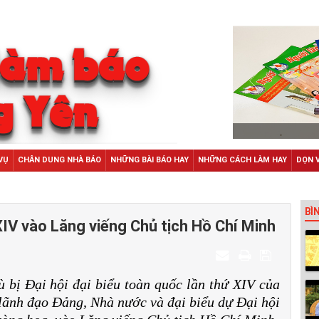
VỤ
CHÂN DUNG NHÀ BÁO
NHỮNG BÀI BÁO HAY
NHỮNG CÁCH LÀM HAY
DỌN 
BÌ
 XIV vào Lăng viếng Chủ tịch Hồ Chí Minh
ù bị Đại hội đại biểu toàn quốc lần thứ XIV của
lãnh đạo Đảng, Nhà nước và đại biểu dự Đại hội