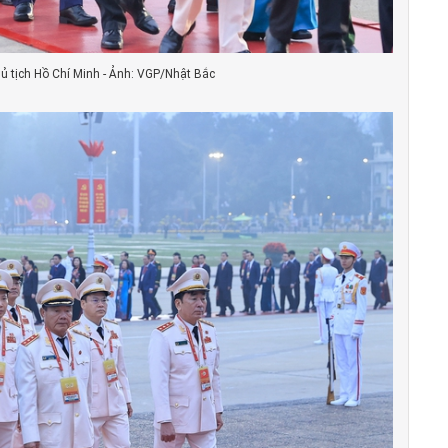
hủ tịch Hồ Chí Minh - Ảnh: VGP/Nhật Bắc