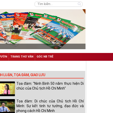
VƯỜN
TRANG THƠ VĂN
GÓC NB TRẺ
NH LUẬN, TỌA ĐÀM, GIAO LƯU
Tọa đàm: "Ninh Bình 50 năm thực hiện Di
chúc của Chủ tịch Hồ Chí Minh"
Tọa đàm: Di chúc của Chủ tịch Hồ Chí
Minh: Sự kết tinh tư tưởng, đạo đức và
phong cách Hồ Chí Minh