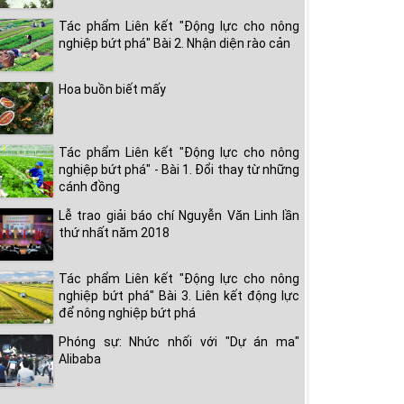
Tác phẩm Liên kết "Động lực cho nông
nghiệp bứt phá" Bài 2. Nhận diện rào cản
Hoa buồn biết mấy
Tác phẩm Liên kết "Động lực cho nông
nghiệp bứt phá" - Bài 1. Đổi thay từ những
cánh đồng
Lễ trao giải báo chí Nguyễn Văn Linh lần
thứ nhất năm 2018
Tác phẩm Liên kết "Động lực cho nông
nghiệp bứt phá" Bài 3. Liên kết động lực
để nông nghiệp bứt phá
Phóng sự: Nhức nhối với "Dự án ma"
Alibaba