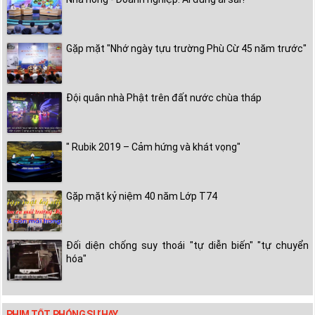
Gặp mặt "Nhớ ngày tựu trường Phù Cừ 45 năm trước"
Đội quân nhà Phật trên đất nước chùa tháp
" Rubik 2019 – Cảm hứng và khát vọng"
Gặp mặt kỷ niệm 40 năm Lớp T74
Đối diện chống suy thoái "tự diễn biến" "tự chuyển
hóa"
PHIM TỐT, PHÓNG SỰ HAY