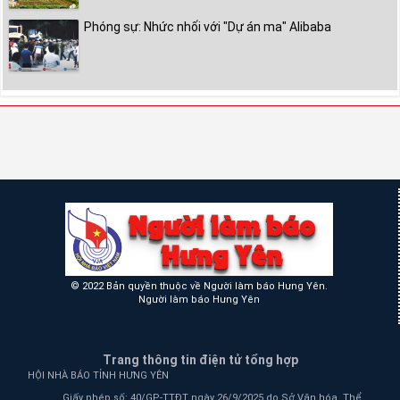
Phóng sự: Nhức nhối với "Dự án ma" Alibaba
© 2022 Bản quyền thuộc về Người làm báo Hưng Yên.
Người làm báo Hưng Yên
Trang thông tin điện tử tổng hợp
HỘI NHÀ BÁO TỈNH HƯNG YÊN
Giấy phép số: 40/GP-TTĐT ngày 26/9/2025 do Sở Văn hóa, Thể