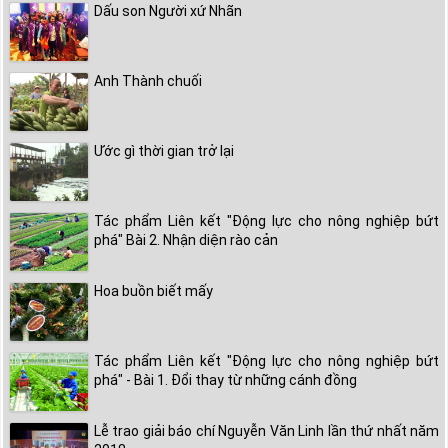
Dấu son Người xứ Nhãn
Anh Thành chuối
Ước gì thời gian trở lại
Tác phẩm Liên kết "Động lực cho nông nghiệp bứt
phá" Bài 2. Nhận diện rào cản
Hoa buồn biết mấy
Tác phẩm Liên kết "Động lực cho nông nghiệp bứt
phá" - Bài 1. Đổi thay từ những cánh đồng
Lễ trao giải báo chí Nguyễn Văn Linh lần thứ nhất năm