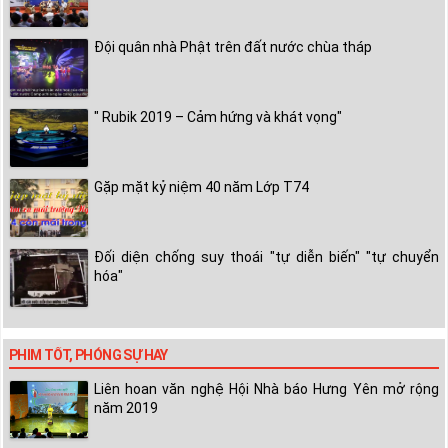
Đội quân nhà Phật trên đất nước chùa tháp
" Rubik 2019 – Cảm hứng và khát vọng"
Gặp mặt kỷ niệm 40 năm Lớp T74
Đối diện chống suy thoái "tự diễn biến" "tự chuyển
hóa"
PHIM TỐT, PHÓNG SỰ HAY
Liên hoan văn nghệ Hội Nhà báo Hưng Yên mở rộng
năm 2019