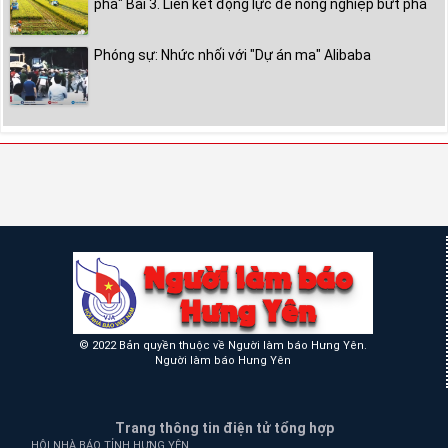
phá" Bài 3. Liên kết động lực để nông nghiệp bứt phá
Phóng sự: Nhức nhối với "Dự án ma" Alibaba
© 2022 Bản quyền thuộc về Người làm báo Hưng Yên.
Người làm báo Hưng Yên
Trang thông tin điện tử tổng hợp
HỘI NHÀ BÁO TỈNH HƯNG YÊN