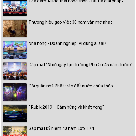
Tọa đàm: Nước thải nông thôn - Đâu là giải pháp?
Thương hiệu gạo Việt 30 năm vẫn mờ nhạt
Nhà nông - Doanh nghiệp: Ai đúng ai sai?
Gặp mặt "Nhớ ngày tựu trường Phù Cừ 45 năm trước"
Đội quân nhà Phật trên đất nước chùa tháp
" Rubik 2019 – Cảm hứng và khát vọng"
Gặp mặt kỷ niệm 40 năm Lớp T74