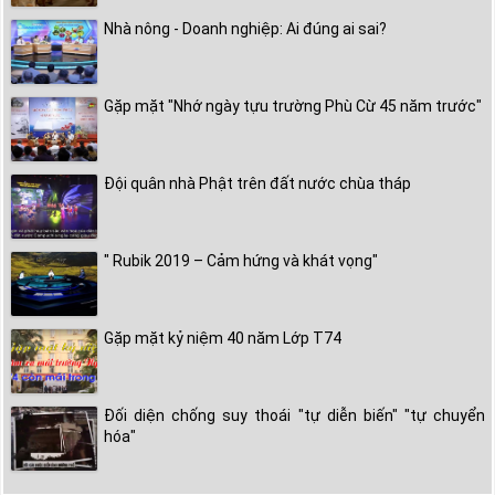
Nhà nông - Doanh nghiệp: Ai đúng ai sai?
Gặp mặt "Nhớ ngày tựu trường Phù Cừ 45 năm trước"
Đội quân nhà Phật trên đất nước chùa tháp
" Rubik 2019 – Cảm hứng và khát vọng"
Gặp mặt kỷ niệm 40 năm Lớp T74
Đối diện chống suy thoái "tự diễn biến" "tự chuyển
hóa"