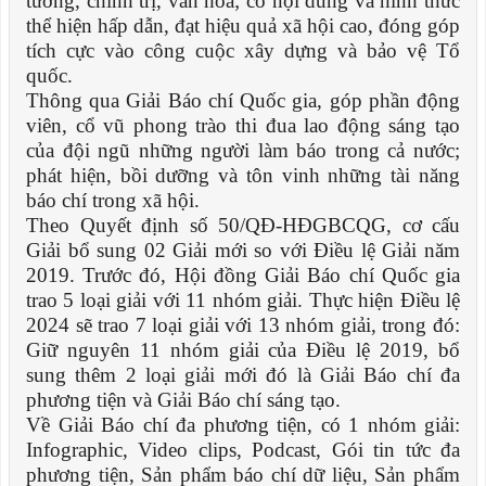
tưởng, chính trị, văn hóa; có nội dung và hình thức
thể hiện hấp dẫn, đạt hiệu quả xã hội cao, đóng góp
tích cực vào công cuộc xây dựng và bảo vệ Tổ
quốc.
Thông qua Giải Báo chí Quốc gia, góp phần động
viên, cổ vũ phong trào thi đua lao động sáng tạo
của đội ngũ những người làm báo trong cả nước;
phát hiện, bồi dưỡng và tôn vinh những tài năng
báo chí trong xã hội.
Theo Quyết định số 50/QĐ-HĐGBCQG, cơ cấu
Giải bổ sung 02 Giải mới so với Điều lệ Giải năm
2019. Trước đó, Hội đồng Giải Báo chí Quốc gia
trao 5 loại giải với 11 nhóm giải. Thực hiện Điều lệ
2024 sẽ trao 7 loại giải với 13 nhóm giải, trong đó:
Giữ nguyên 11 nhóm giải của Điều lệ 2019, bổ
sung thêm 2 loại giải mới đó là Giải Báo chí đa
phương tiện và Giải Báo chí sáng tạo.
Về Giải Báo chí đa phương tiện, có 1 nhóm giải:
Infographic, Video clips, Podcast, Gói tin tức đa
phương tiện, Sản phẩm báo chí dữ liệu, Sản phẩm