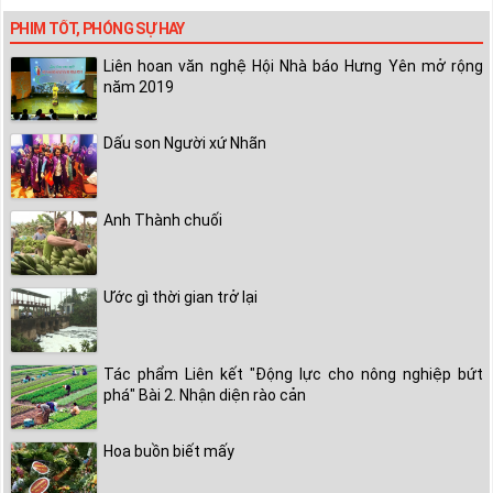
PHIM TỐT, PHÓNG SỰ HAY
Liên hoan văn nghệ Hội Nhà báo Hưng Yên mở rộng
năm 2019
Dấu son Người xứ Nhãn
Anh Thành chuối
Ước gì thời gian trở lại
Tác phẩm Liên kết "Động lực cho nông nghiệp bứt
phá" Bài 2. Nhận diện rào cản
Hoa buồn biết mấy