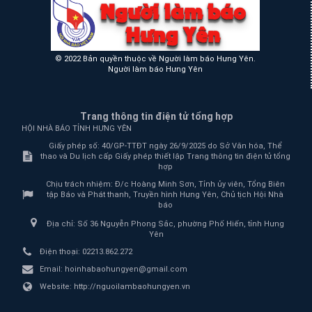
© 2022 Bản quyền thuộc về Người làm báo Hưng Yên.
Người làm báo Hưng Yên
Trang thông tin điện tử tổng hợp
HỘI NHÀ BÁO TỈNH HƯNG YÊN
Giấy phép số: 40/GP-TTĐT ngày 26/9/2025 do Sở Văn hóa, Thể
thao và Du lịch cấp Giấy phép thiết lập Trang thông tin điện tử tổng
hợp
Chịu trách nhiệm:
Đ/c Hoàng Minh Sơn, Tỉnh ủy viên, Tổng Biên
tập Báo và Phát thanh, Truyền hình Hưng Yên, Chủ tịch Hội Nhà
báo
Địa chỉ:
Số 36 Nguyễn Phong Sắc, phường Phố Hiến, tỉnh Hưng
Yên
Điện thoại:
02213.862.272
Email:
hoinhabaohungyen@gmail.com
Website:
http://nguoilambaohungyen.vn