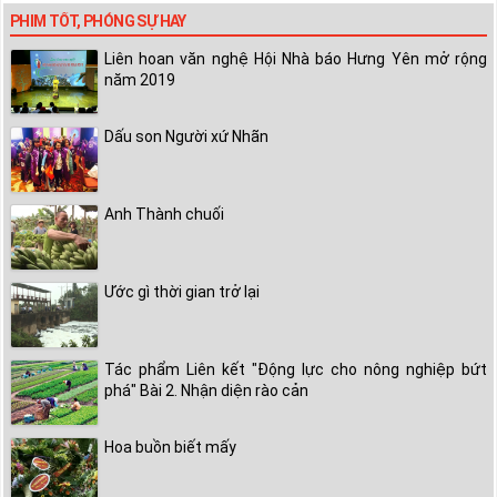
PHIM TỐT, PHÓNG SỰ HAY
Liên hoan văn nghệ Hội Nhà báo Hưng Yên mở rộng
năm 2019
Dấu son Người xứ Nhãn
Anh Thành chuối
Ước gì thời gian trở lại
Tác phẩm Liên kết "Động lực cho nông nghiệp bứt
phá" Bài 2. Nhận diện rào cản
Hoa buồn biết mấy