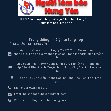
© 2022 Bản quyền thuộc về Người làm báo Hưng Yên.
Người làm báo Hưng Yên
Trang thông tin điện tử tổng hợp
HỘI NHÀ BÁO TỈNH HƯNG YÊN
Giấy phép số: 40/GP-TTĐT ngày 26/9/2025 do Sở Văn hóa, Thể
thao và Du lịch cấp Giấy phép thiết lập Trang thông tin điện tử tổng
hợp
Chịu trách nhiệm:
Đ/c Hoàng Minh Sơn, Tỉnh ủy viên, Tổng Biên
tập Báo và Phát thanh, Truyền hình Hưng Yên, Chủ tịch Hội Nhà
báo
Địa chỉ:
Số 36 Nguyễn Phong Sắc, phường Phố Hiến, tỉnh Hưng
Yên
Điện thoại:
02213.862.272
Email:
hoinhabaohungyen@gmail.com
Website:
http://nguoilambaohungyen.vn