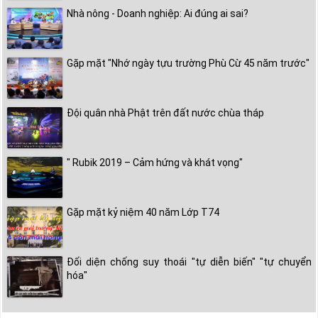
Nhà nông - Doanh nghiệp: Ai đúng ai sai?
Gặp mặt "Nhớ ngày tựu trường Phù Cừ 45 năm trước"
Đội quân nhà Phật trên đất nước chùa tháp
" Rubik 2019 – Cảm hứng và khát vọng"
Gặp mặt kỷ niệm 40 năm Lớp T74
Đối diện chống suy thoái "tự diễn biến" "tự chuyển
hóa"