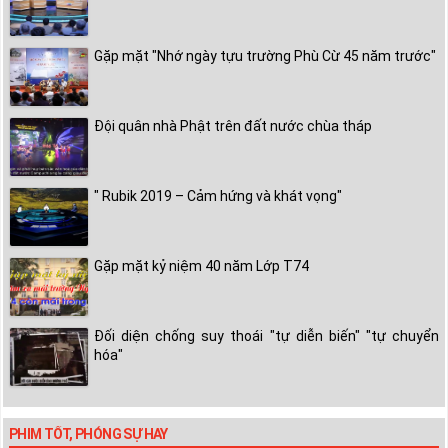
Gặp mặt "Nhớ ngày tựu trường Phù Cừ 45 năm trước"
Đội quân nhà Phật trên đất nước chùa tháp
" Rubik 2019 – Cảm hứng và khát vọng"
Gặp mặt kỷ niệm 40 năm Lớp T74
Đối diện chống suy thoái "tự diễn biến" "tự chuyển
hóa"
PHIM TỐT, PHÓNG SỰ HAY