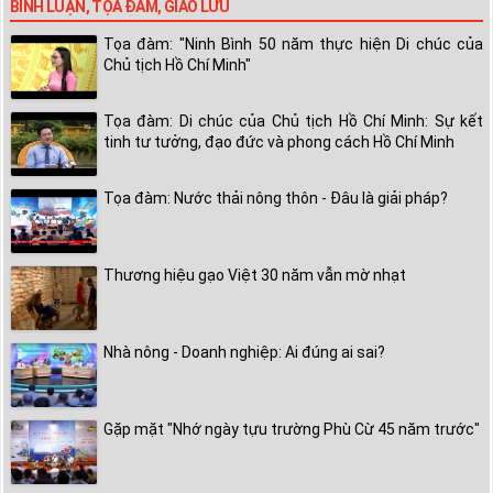
BÌNH LUẬN, TỌA ĐÀM, GIAO LƯU
Tọa đàm: "Ninh Bình 50 năm thực hiện Di chúc của
Chủ tịch Hồ Chí Minh"
Tọa đàm: Di chúc của Chủ tịch Hồ Chí Minh: Sự kết
tinh tư tưởng, đạo đức và phong cách Hồ Chí Minh
Tọa đàm: Nước thải nông thôn - Đâu là giải pháp?
Thương hiệu gạo Việt 30 năm vẫn mờ nhạt
Nhà nông - Doanh nghiệp: Ai đúng ai sai?
Gặp mặt "Nhớ ngày tựu trường Phù Cừ 45 năm trước"