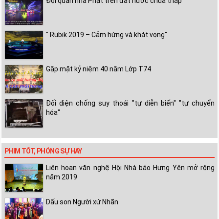
Đội quân nhà Phật trên đất nước chùa tháp
" Rubik 2019 – Cảm hứng và khát vọng"
Gặp mặt kỷ niệm 40 năm Lớp T74
Đối diện chống suy thoái "tự diễn biến" "tự chuyển
hóa"
PHIM TỐT, PHÓNG SỰ HAY
Liên hoan văn nghệ Hội Nhà báo Hưng Yên mở rộng
năm 2019
Dấu son Người xứ Nhãn