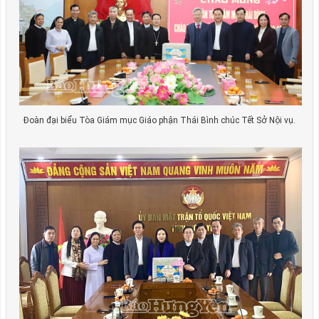
Đoàn đại biểu Tòa Giám mục Giáo phận Thái Bình chúc Tết Sở Nội vụ.