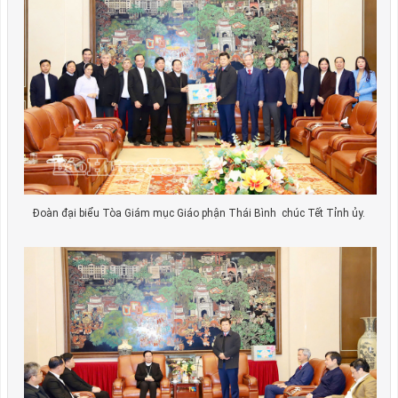
Đoàn đại biểu Tòa Giám mục Giáo phận Thái Bình chúc Tết Tỉnh ủy.