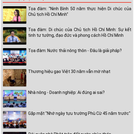
Tọa đàm: "Ninh Bình 50 năm thực hiện Di chúc của
Chủ tịch Hồ Chí Minh"
Tọa đàm: Di chúc của Chủ tịch Hồ Chí Minh: Sự kết
tinh tư tưởng, đạo đức và phong cách Hồ Chí Minh
Tọa đàm: Nước thải nông thôn - Đâu là giải pháp?
Thương hiệu gạo Việt 30 năm vẫn mờ nhạt
Nhà nông - Doanh nghiệp: Ai đúng ai sai?
Gặp mặt "Nhớ ngày tựu trường Phù Cừ 45 năm trước"