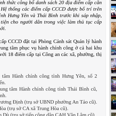
nh thức công bố danh sách 20 địa điểm cấp căn
 Hệ thống các điểm cấp CCCD được bố trí trên
tỉnh Hưng Yên và Thái Bình trước khi sáp nhập,
 tiện cho người dân trong việc làm thủ tục cấp
ới.
 cấp CCCD đặt tại Phòng Cảnh sát Quản lý hành
Trung tâm phục vụ hành chính công ở cả hai khu
ới 18 điểm cấp tại Công an các xã, phường, thị
 tâm Hành chính công tỉnh Hưng Yên, số 2
ến.
rung tâm Hành chính công tỉnh Thái Bình cũ,
nh.
Trương Định (trụ sở UBND phường An Tảo cũ).
òa (trụ sở CA xã Trung Hòa cũ).
 Dù (trụ sở tiếp công dân CAH Văn Lâm cũ).