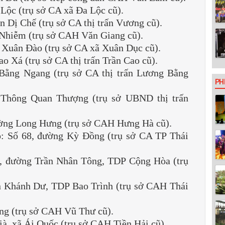
Lộc (trụ sở CA xã Đa Lộc cũ).
 Dị Chế (trụ sở CA thị trấn Vương cũ).
 Nhiễm (trụ sở CAH Văn Giang cũ).
Xuân Đào (trụ sở CA xã Xuân Dục cũ).
 Xá (trụ sở CA thị trấn Trần Cao cũ).
Bằng Ngang (trụ sở CA thị trấn Lương Bằng
PH
 Thông Quan Thượng (trụ sở UBND thị trấn
ường Long Hưng (trụ sở CAH Hưng Hà cũ).
: Số 68, đường Kỳ Đồng (trụ sở CA TP Thái
, đường Trần Nhân Tông, TDP Cộng Hòa (trụ
ần Khánh Dư, TDP Bao Trình (trụ sở CAH Thái
ng (trụ sở CAH Vũ Thư cũ).
ià, xã Ái Quốc (trụ sở CAH Tiền Hải cũ).