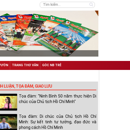
VƯỜN
TRANG THƠ VĂN
GÓC NB TRẺ
NH LUẬN, TỌA ĐÀM, GIAO LƯU
Tọa đàm: "Ninh Bình 50 năm thực hiện Di
chúc của Chủ tịch Hồ Chí Minh"
Tọa đàm: Di chúc của Chủ tịch Hồ Chí
Minh: Sự kết tinh tư tưởng, đạo đức và
phong cách Hồ Chí Minh