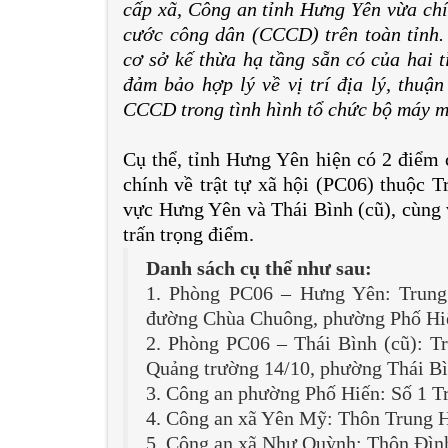
cấp xã, Công an tỉnh Hưng Yên vừa chí
cước công dân (CCCD) trên toàn tỉnh.
cơ sở kế thừa hạ tầng sẵn có của hai 
đảm bảo hợp lý về vị trí địa lý, thuận
CCCD trong tình hình tổ chức bộ máy m
Cụ thể, tỉnh Hưng Yên hiện có 2 điểm
chính về trật tự xã hội (PC06) thuộc 
vực Hưng Yên và Thái Bình (cũ), cùng v
trấn trọng điểm.
Danh sách cụ thể như sau:
1. Phòng PC06 – Hưng Yên: Trung
đường Chùa Chuông, phường Phố Hi
2. Phòng PC06 – Thái Bình (cũ): T
Quảng trường 14/10, phường Thái Bì
3. Công an phường Phố Hiến: Số 1 
4. Công an xã Yên Mỹ: Thôn Trung H
5. Công an xã Như Quỳnh: Thôn Đình