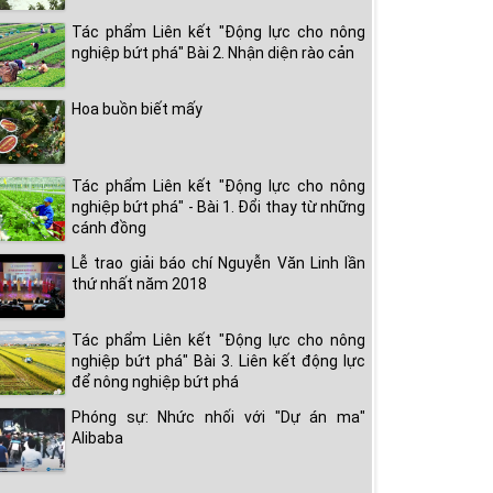
Tác phẩm Liên kết "Động lực cho nông
nghiệp bứt phá" Bài 2. Nhận diện rào cản
Hoa buồn biết mấy
Tác phẩm Liên kết "Động lực cho nông
nghiệp bứt phá" - Bài 1. Đổi thay từ những
cánh đồng
Lễ trao giải báo chí Nguyễn Văn Linh lần
thứ nhất năm 2018
Tác phẩm Liên kết "Động lực cho nông
nghiệp bứt phá" Bài 3. Liên kết động lực
để nông nghiệp bứt phá
Phóng sự: Nhức nhối với "Dự án ma"
Alibaba