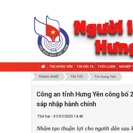
TIN HƯNG YÊN
TIN HỘI TA
THỜI LUẬN
NGHIỆP 
TRANG NHẤT
TIN TỨC
Tin Hưng Yên
Công an tỉnh Hưng Yên công bố 
sáp nhập hành chính
Thứ hai - 07/07/2025 14:40
Nhằm tạo thuận lợi cho người dân sau k