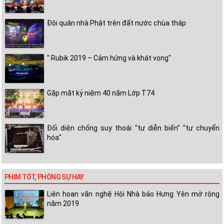
Đội quân nhà Phật trên đất nước chùa tháp
" Rubik 2019 – Cảm hứng và khát vọng"
Gặp mặt kỷ niệm 40 năm Lớp T74
Đối diện chống suy thoái "tự diễn biến" "tự chuyển
hóa"
PHIM TỐT, PHÓNG SỰ HAY
Liên hoan văn nghệ Hội Nhà báo Hưng Yên mở rộng
năm 2019