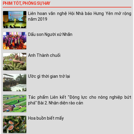
PHIM TỐT, PHÓNG SỰ HAY
Liên hoan văn nghệ Hội Nhà báo Hưng Yên mở rộng
năm 2019
Dấu son Người xứ Nhãn
Anh Thành chuối
Ước gì thời gian trở lại
Tác phẩm Liên kết "Động lực cho nông nghiệp bứt
phá" Bài 2. Nhận diện rào cản
Hoa buồn biết mấy