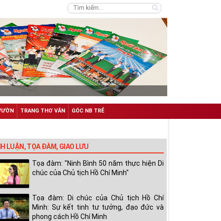
VƯỜN
TRANG THƠ VĂN
GÓC NB TRẺ
NH LUẬN, TỌA ĐÀM, GIAO LƯU
Tọa đàm: "Ninh Bình 50 năm thực hiện Di
chúc của Chủ tịch Hồ Chí Minh"
Tọa đàm: Di chúc của Chủ tịch Hồ Chí
Minh: Sự kết tinh tư tưởng, đạo đức và
phong cách Hồ Chí Minh