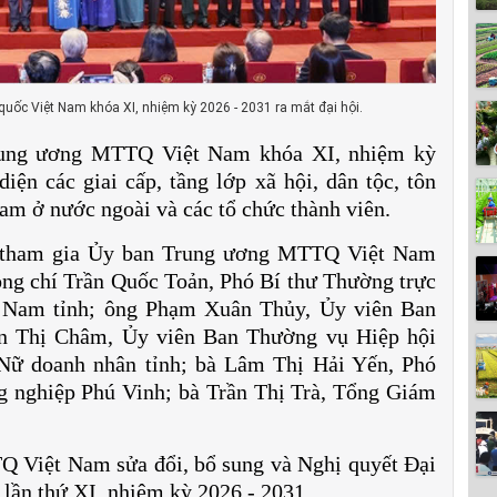
uốc Việt Nam khóa XI, nhiệm kỳ 2026 - 2031 ra mắt đại hội.
Trung ương MTTQ Việt Nam khóa XI, nhiệm kỳ
iện các giai cấp, tầng lớp xã hội, dân tộc, tôn
Nam ở nước ngoài và các tổ chức thành viên.
u tham gia Ủy ban Trung ương MTTQ Việt Nam
ng chí Trần Quốc Toản, Phó Bí thư Thường trực
 Nam tỉnh; ông Phạm Xuân Thủy, Ủy viên Ban
an Thị Châm, Ủy viên Ban Thường vụ Hiệp hội
 Nữ doanh nhân tỉnh; bà Lâm Thị Hải Yến, Phó
 nghiệp Phú Vinh; bà Trần Thị Trà, Tổng Giám
Q Việt Nam sửa đổi, bổ sung và Nghị quyết Đại
lần thứ XI, nhiệm kỳ 2026 - 2031.