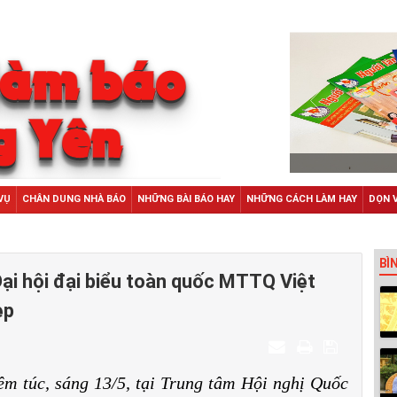
VỤ
CHÂN DUNG NHÀ BÁO
NHỮNG BÀI BÁO HAY
NHỮNG CÁCH LÀM HAY
DỌN 
BÌ
Đại hội đại biểu toàn quốc MTTQ Việt
ẹp
êm túc, sáng 13/5, tại Trung tâm Hội nghị Quốc