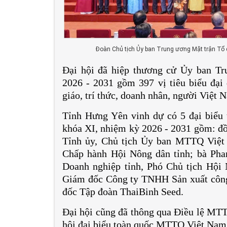
Đoàn Chủ tịch Ủy ban Trung ương Mặt trận Tổ q
Đại hội đã hiệp thương cử Ủy ban 
2026 - 2031 gồm 397 vị tiêu biểu đại d
giáo, trí thức, doanh nhân, người Việt 
Tỉnh Hưng Yên vinh dự có 5 đại biể
khóa XI, nhiệm kỳ 2026 - 2031 gồm: đồ
Tỉnh ủy, Chủ tịch Ủy ban MTTQ Việt
Chấp hành Hội Nông dân tỉnh; bà Ph
Doanh nghiệp tỉnh, Phó Chủ tịch Hội
Giám đốc Công ty TNHH Sản xuất công
đốc Tập đoàn ThaiBinh Seed.
Đại hội cũng đã thông qua Điều lệ MTT
hội đại biểu toàn quốc MTTQ Việt Nam 