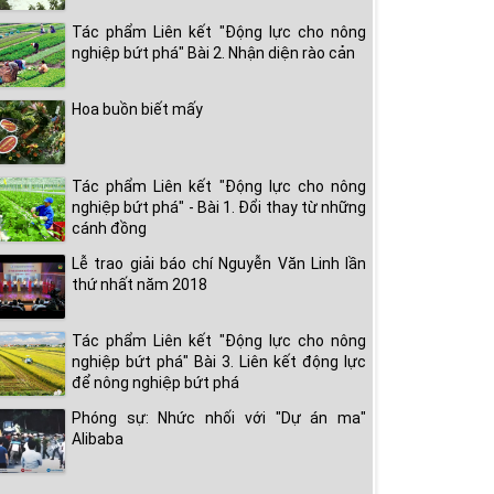
Tác phẩm Liên kết "Động lực cho nông
nghiệp bứt phá" Bài 2. Nhận diện rào cản
Hoa buồn biết mấy
Tác phẩm Liên kết "Động lực cho nông
nghiệp bứt phá" - Bài 1. Đổi thay từ những
cánh đồng
Lễ trao giải báo chí Nguyễn Văn Linh lần
thứ nhất năm 2018
Tác phẩm Liên kết "Động lực cho nông
nghiệp bứt phá" Bài 3. Liên kết động lực
để nông nghiệp bứt phá
Phóng sự: Nhức nhối với "Dự án ma"
Alibaba