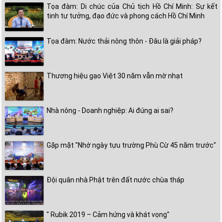
Tọa đàm: Di chúc của Chủ tịch Hồ Chí Minh: Sự kết
tinh tư tưởng, đạo đức và phong cách Hồ Chí Minh
Tọa đàm: Nước thải nông thôn - Đâu là giải pháp?
Thương hiệu gạo Việt 30 năm vẫn mờ nhạt
Nhà nông - Doanh nghiệp: Ai đúng ai sai?
Gặp mặt "Nhớ ngày tựu trường Phù Cừ 45 năm trước"
Đội quân nhà Phật trên đất nước chùa tháp
" Rubik 2019 – Cảm hứng và khát vọng"