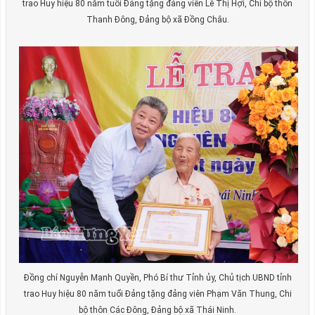
trao Huy hiệu 80 năm tuổi Đảng tặng đảng viên Lê Thị Hợi, Chi bộ thôn
Thanh Đông, Đảng bộ xã Đồng Châu.
Đồng chí Nguyễn Mạnh Quyền, Phó Bí thư Tỉnh ủy, Chủ tịch UBND tỉnh
trao Huy hiệu 80 năm tuổi Đảng tặng đảng viên Phạm Văn Thung, Chi
bộ thôn Các Đông, Đảng bộ xã Thái Ninh.