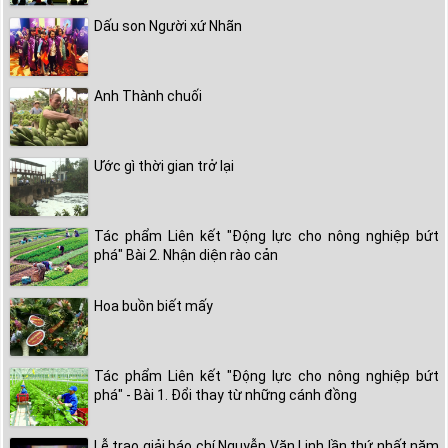
Dấu son Người xứ Nhãn
Anh Thành chuối
Ước gì thời gian trở lại
Tác phẩm Liên kết "Động lực cho nông nghiệp bứt
phá" Bài 2. Nhận diện rào cản
Hoa buồn biết mấy
Tác phẩm Liên kết "Động lực cho nông nghiệp bứt
phá" - Bài 1. Đổi thay từ những cánh đồng
Lễ trao giải báo chí Nguyễn Văn Linh lần thứ nhất năm