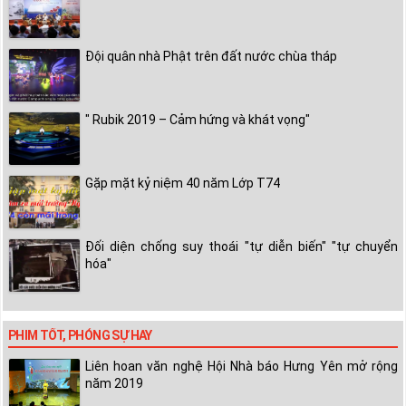
Đội quân nhà Phật trên đất nước chùa tháp
" Rubik 2019 – Cảm hứng và khát vọng"
Gặp mặt kỷ niệm 40 năm Lớp T74
Đối diện chống suy thoái "tự diễn biến" "tự chuyển
hóa"
PHIM TỐT, PHÓNG SỰ HAY
Liên hoan văn nghệ Hội Nhà báo Hưng Yên mở rộng
năm 2019