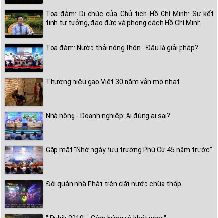
Tọa đàm: Di chúc của Chủ tịch Hồ Chí Minh: Sự kết
tinh tư tưởng, đạo đức và phong cách Hồ Chí Minh
Tọa đàm: Nước thải nông thôn - Đâu là giải pháp?
Thương hiệu gạo Việt 30 năm vẫn mờ nhạt
Nhà nông - Doanh nghiệp: Ai đúng ai sai?
Gặp mặt "Nhớ ngày tựu trường Phù Cừ 45 năm trước"
Đội quân nhà Phật trên đất nước chùa tháp