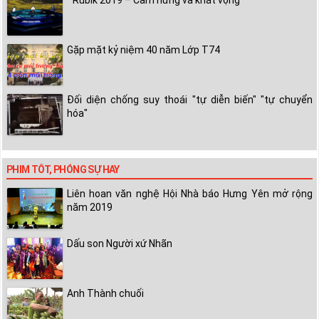
" Rubik 2019 – Cảm hứng và khát vọng"
Gặp mặt kỷ niệm 40 năm Lớp T74
Đối diện chống suy thoái "tự diễn biến" "tự chuyển
hóa"
PHIM TỐT, PHÓNG SỰ HAY
Liên hoan văn nghệ Hội Nhà báo Hưng Yên mở rộng
năm 2019
Dấu son Người xứ Nhãn
Anh Thành chuối