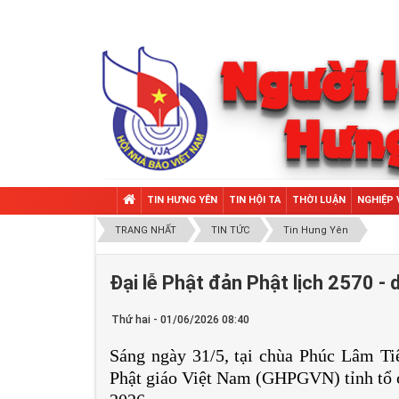
TIN HƯNG YÊN
TIN HỘI TA
THỜI LUẬN
NGHIỆP 
TRANG NHẤT
TIN TỨC
Tin Hưng Yên
Đại lễ Phật đản Phật lịch 2570 -
Thứ hai - 01/06/2026 08:40
Sáng ngày 31/5, tại chùa Phúc Lâm Ti
Phật giáo Việt Nam (GHPGVN) tỉnh tổ ch