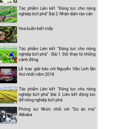
Tác phẩm Liên kết "Động lực cho nông
nghiệp bứt phá" Bài 2. Nhận diện rào cản
Hoa buồn biết mấy
Tác phẩm Liên kết "Động lực cho nông
nghiệp bứt phá" - Bài 1. Đổi thay từ những
cánh đồng
Lễ trao giải báo chí Nguyễn Văn Linh lần
thứ nhất năm 2018
Tác phẩm Liên kết "Động lực cho nông
nghiệp bứt phá" Bài 3. Liên kết động lực
để nông nghiệp bứt phá
Phóng sự: Nhức nhối với "Dự án ma"
Alibaba