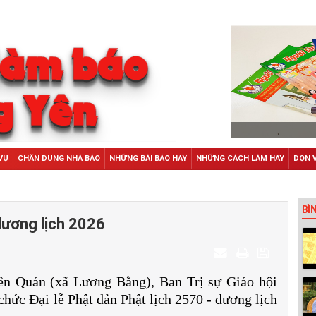
VỤ
CHÂN DUNG NHÀ BÁO
NHỮNG BÀI BÁO HAY
NHỮNG CÁCH LÀM HAY
DỌN 
BÌ
 dương lịch 2026
ên Quán (xã Lương Bằng), Ban Trị sự Giáo hội
ức Đại lễ Phật đản Phật lịch 2570 - dương lịch