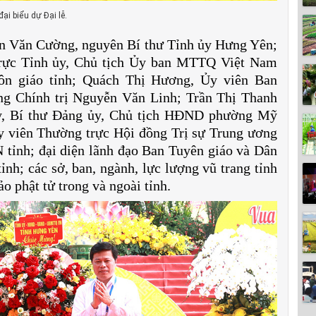
ại biểu dự Đại lễ.
ễn Văn Cường, nguyên Bí thư Tỉnh ủy Hưng Yên;
trực Tỉnh ủy, Chủ tịch Ủy ban MTTQ Việt Nam
tôn giáo tỉnh; Quách Thị Hương, Ủy viên Ban
ng Chính trị Nguyễn Văn Linh; Trần Thị Thanh
y, Bí thư Đảng ủy, Chủ tịch HĐND phường Mỹ
 viên Thường trực Hội đồng Trị sự Trung ương
nh; đại diện lãnh đạo Ban Tuyên giáo và Dân
h; các sở, ban, ngành, lực lượng vũ trang tỉnh
o phật tử trong và ngoài tỉnh.