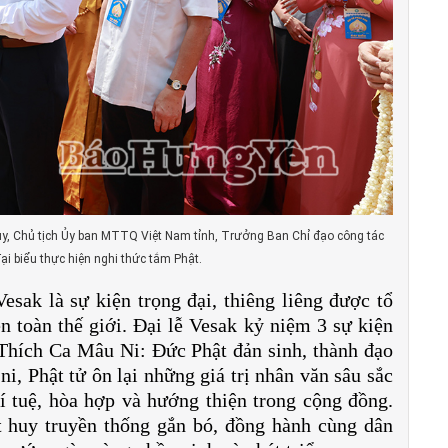
y, Chủ tịch Ủy ban MTTQ Việt Nam tỉnh, Trưởng Ban Chỉ đạo công tác
ại biểu thực hiện nghi thức tắm Phật.
Vesak là sự kiện trọng đại, thiêng liêng được tổ
ên toàn thế giới. Đại lễ Vesak kỷ niệm 3 sự kiện
 Thích Ca Mâu Ni: Đức Phật đản sinh, thành đạo
 ni, Phật tử ôn lại những giá trị nhân văn sâu sắc
trí tuệ, hòa hợp và hướng thiện trong cộng đồng.
t huy truyền thống gắn bó, đồng hành cùng dân