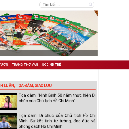
VƯỜN
TRANG THƠ VĂN
GÓC NB TRẺ
NH LUẬN, TỌA ĐÀM, GIAO LƯU
Tọa đàm: "Ninh Bình 50 năm thực hiện Di
chúc của Chủ tịch Hồ Chí Minh"
Tọa đàm: Di chúc của Chủ tịch Hồ Chí
Minh: Sự kết tinh tư tưởng, đạo đức và
phong cách Hồ Chí Minh