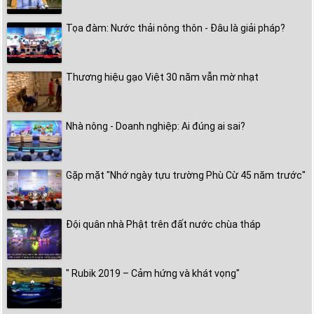
Tọa đàm: Nước thải nông thôn - Đâu là giải pháp?
Thương hiệu gạo Việt 30 năm vẫn mờ nhạt
Nhà nông - Doanh nghiệp: Ai đúng ai sai?
Gặp mặt "Nhớ ngày tựu trường Phù Cừ 45 năm trước"
Đội quân nhà Phật trên đất nước chùa tháp
" Rubik 2019 – Cảm hứng và khát vọng"