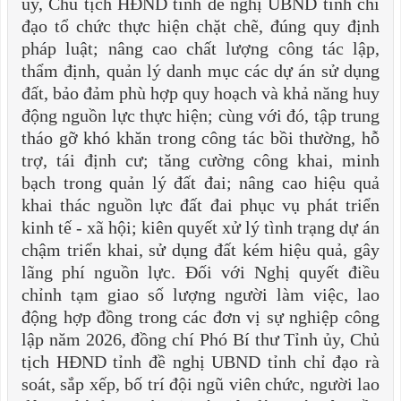
ủy, Chủ tịch HĐND tỉnh đề nghị UBND tỉnh chỉ
đạo tổ chức thực hiện chặt chẽ, đúng quy định
pháp luật; nâng cao chất lượng công tác lập,
thẩm định, quản lý danh mục các dự án sử dụng
đất, bảo đảm phù hợp quy hoạch và khả năng huy
động nguồn lực thực hiện; cùng với đó, tập trung
tháo gỡ khó khăn trong công tác bồi thường, hỗ
trợ, tái định cư; tăng cường công khai, minh
bạch trong quản lý đất đai; nâng cao hiệu quả
khai thác nguồn lực đất đai phục vụ phát triển
kinh tế - xã hội; kiên quyết xử lý tình trạng dự án
chậm triển khai, sử dụng đất kém hiệu quả, gây
lãng phí nguồn lực. Đối với Nghị quyết điều
chỉnh tạm giao số lượng người làm việc, lao
động hợp đồng trong các đơn vị sự nghiệp công
lập năm 2026, đồng chí Phó Bí thư Tỉnh ủy, Chủ
tịch HĐND tỉnh đề nghị UBND tỉnh chỉ đạo rà
soát, sắp xếp, bố trí đội ngũ viên chức, người lao