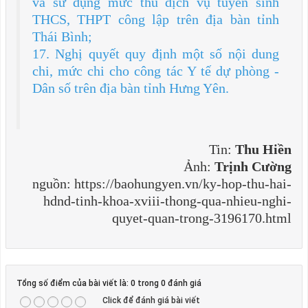
và sử dụng mức thu dịch vụ tuyển sinh
THCS, THPT công lập trên địa bàn tỉnh
Thái Bình;
17. Nghị quyết quy định một số nội dung
chi, mức chi cho công tác Y tế dự phòng -
Dân số trên địa bàn tỉnh Hưng Yên.
Tin:
Thu Hiền
Ảnh:
Trịnh Cường
nguồn: https://baohungyen.vn/ky-hop-thu-hai-
hdnd-tinh-khoa-xviii-thong-qua-nhieu-nghi-
quyet-quan-trong-3196170.html
Tổng số điểm của bài viết là: 0 trong 0 đánh giá
Click để đánh giá bài viết