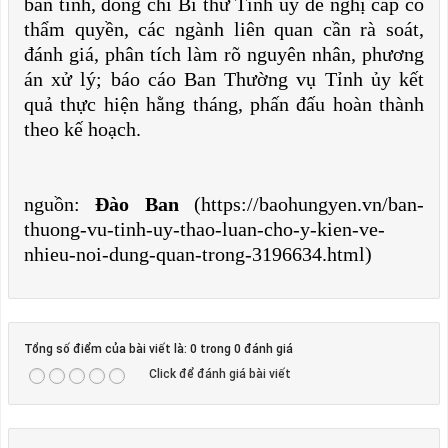
bàn tỉnh, đồng chí Bí thư Tỉnh ủy đề nghị cấp có
thẩm quyền, các ngành liên quan cần rà soát,
đánh giá, phân tích làm rõ nguyên nhân, phương
án xử lý; báo cáo Ban Thường vụ Tỉnh ủy kết
quả thực hiện hằng tháng, phấn đấu hoàn thành
theo kế hoạch.
nguồn:
Đào Ban
(https://baohungyen.vn/ban-
thuong-vu-tinh-uy-thao-luan-cho-y-kien-ve-
nhieu-noi-dung-quan-trong-3196634.html)
Tổng số điểm của bài viết là: 0 trong 0 đánh giá
Click để đánh giá bài viết