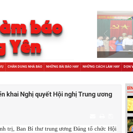
VỤ
CHÂN DUNG NHÀ BÁO
NHỮNG BÀI BÁO HAY
NHỮNG CÁCH LÀM HAY
DỌN 
BÌ
iển khai Nghị quyết Hội nghị Trung ương
nh trị, Ban Bí thư trung ương Đảng tổ chức Hội