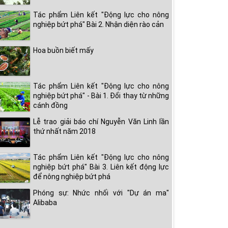
Tác phẩm Liên kết "Động lực cho nông
nghiệp bứt phá" Bài 2. Nhận diện rào cản
Hoa buồn biết mấy
Tác phẩm Liên kết "Động lực cho nông
nghiệp bứt phá" - Bài 1. Đổi thay từ những
cánh đồng
Lễ trao giải báo chí Nguyễn Văn Linh lần
thứ nhất năm 2018
Tác phẩm Liên kết "Động lực cho nông
nghiệp bứt phá" Bài 3. Liên kết động lực
để nông nghiệp bứt phá
Phóng sự: Nhức nhối với "Dự án ma"
Alibaba