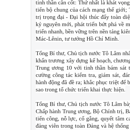
tinh thần căn cốt: Thứ nhất là khát vọ
tiến bộ chung của cách mạng thế giới; 
trị trọng đại - Đại hội thúc đẩy toàn d
kỷ nguyên mới, phát triển bứt phá về mọ
triển nhanh, bền vững trên nền tảng kiê
Mác-Lênin, tư tưởng Hồ Chí Minh.
Tổng Bí thư, Chủ tịch nước Tô Lâm nhấn
khẩn trương xây dựng kế hoạch, chương
Trung ương 10 với tinh thần bám sát t
cường công tác kiểm tra, giám sát, đán
hành động đã đề ra; khắc phục triệt để b
sao trong tổ chức triển khai thực hiện.
Tổng Bí thư, Chủ tịch nước Tô Lâm bày 
Chấp hành Trung ương, Bộ Chính trị, B
tiến công, nỗ lực, cố gắng, quyết tâm c
đảng viên trong toàn Đảng và hệ thống 