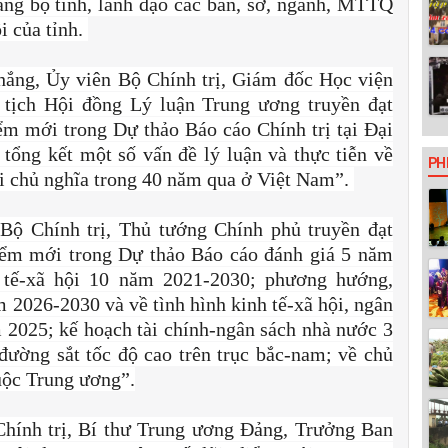
g bộ tỉnh, lãnh đạo các ban, sở, ngành, MTTQ
i của tỉnh.
hắng, Ủy viên Bộ Chính trị, Giám đốc Học viện
 tịch Hội đồng Lý luận Trung ương truyền đạt
ểm mới trong Dự thảo Báo cáo Chính trị tại Đại
ổng kết một số vấn đề lý luận và thực tiễn về
PH
ội chủ nghĩa trong 40 năm qua ở Việt Nam”.
ộ Chính trị, Thủ tướng Chính phủ truyền đạt
điểm mới trong Dự thảo Báo cáo đánh giá 5 năm
h tế-xã hội 10 năm 2021-2030; phương hướng,
m 2026-2030 và về tình hình kinh tế-xã hội, ngân
2025; kế hoạch tài chính-ngân sách nhà nước 3
ường sắt tốc độ cao trên trục bắc-nam; về chủ
uộc Trung ương”.
hính trị, Bí thư Trung ương Đảng, Trưởng Ban