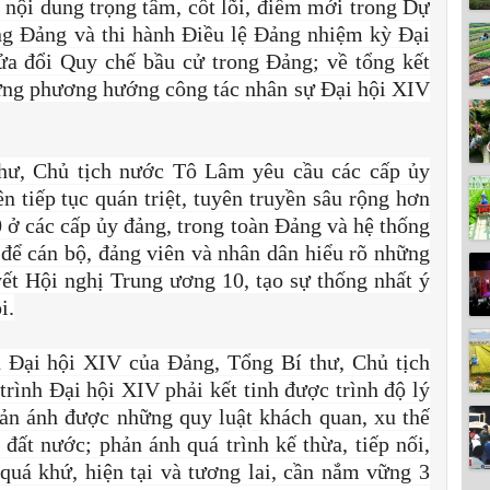
nội dung trọng tâm, cốt lõi, điểm mới trong Dự
ng Đảng và thi hành Điều lệ Đảng nhiệm kỳ Đại
ửa đổi Quy chế bầu cử trong Đảng; về tổng kết
dựng phương hướng công tác nhân sự Đại hội XIV
thư, Chủ tịch nước Tô Lâm yêu cầu các cấp ủy
n tiếp tục quán triệt, tuyên truyền sâu rộng hơn
ở các cấp ủy đảng, trong toàn Đảng và hệ thống
c để cán bộ, đảng viên và nhân dân hiểu rõ những
ết Hội nghị Trung ương 10, tạo sự thống nhất ý
i.
n Đại hội XIV của Đảng, Tổng Bí thư, Chủ tịch
ình Đại hội XIV phải kết tinh được trình độ lý
hản ánh được những quy luật khách quan, xu thế
 đất nước; phản ánh quá trình kế thừa, tiếp nối,
a quá khứ, hiện tại và tương lai, cần nắm vững 3