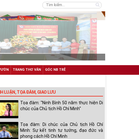
VƯỜN
TRANG THƠ VĂN
GÓC NB TRẺ
NH LUẬN, TỌA ĐÀM, GIAO LƯU
Tọa đàm: "Ninh Bình 50 năm thực hiện Di
chúc của Chủ tịch Hồ Chí Minh"
Tọa đàm: Di chúc của Chủ tịch Hồ Chí
Minh: Sự kết tinh tư tưởng, đạo đức và
phong cách Hồ Chí Minh