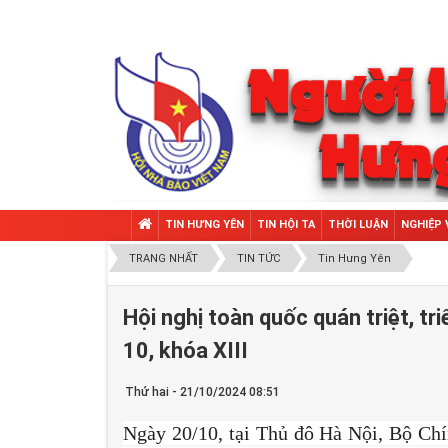
TIN HƯNG YÊN
TIN HỘI TA
THỜI LUẬN
NGHIỆP 
TRANG NHẤT
TIN TỨC
Tin Hưng Yên
Hội nghị toàn quốc quán triệt, tr
10, khóa XIII
Thứ hai - 21/10/2024 08:51
Ngày 20/10, tại Thủ đô Hà Nội, Bộ Chí