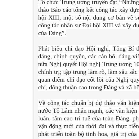
Tổ chức Trung ương truyền đạt “Những 
thảo Báo cáo tổng kết công tác xây dự
hội XIII; một số nội dung cơ bản về s
công tác nhân sự Đại hội XIII và xây 
của Đảng”.
Phát biểu chỉ đạo Hội nghị, Tổng Bí 
đảng, chính quyền, các cán bộ, đảng viê
nữa Nghị quyết Hội nghị Trung ương 10 
chính trị; tập trung làm rõ, làm sâu sắ
quan điểm chỉ đạo cốt lõi của Nghị quy
chí, đồng thuận cao trong Đảng và xã hộ
Về công tác chuẩn bị dự thảo văn kiệ
nước Tô Lâm nhấn mạnh, các văn kiện tr
luận, tầm cao trí tuệ của toàn Đảng, p
vận động mới của thời đại và thực tiễn
phát triển toàn bộ tinh hoa, giá trị củ