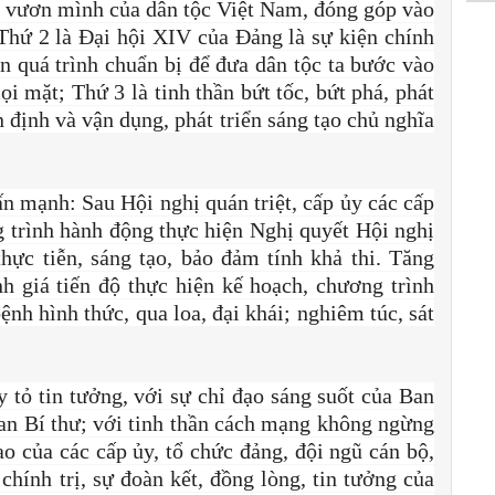
ng vươn mình của dân tộc Việt Nam, đóng góp vào
Thứ 2 là Đại hội XIV của Đảng là sự kiện chính
iện quá trình chuẩn bị để đưa dân tộc ta bước vào
i mặt; Thứ 3 là tinh thần bứt tốc, bứt phá, phát
n định và vận dụng, phát triển sáng tạo chủ nghĩa
 mạnh: Sau Hội nghị quán triệt, cấp ủy các cấp
 trình hành động thực hiện Nghị quyết Hội nghị
hực tiễn, sáng tạo, bảo đảm tính khả thi. Tăng
h giá tiến độ thực hiện kế hoạch, chương trình
ệnh hình thức, qua loa, đại khái; nghiêm túc, sát
tỏ tin tưởng, với sự chỉ đạo sáng suốt của Ban
an Bí thư; với tinh thần cách mạng không ngừng
ao của các cấp ủy, tổ chức đảng, đội ngũ cán bộ,
chính trị, sự đoàn kết, đồng lòng, tin tưởng của