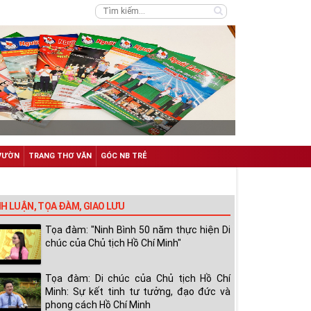
VƯỜN
TRANG THƠ VĂN
GÓC NB TRẺ
NH LUẬN, TỌA ĐÀM, GIAO LƯU
Tọa đàm: "Ninh Bình 50 năm thực hiện Di
chúc của Chủ tịch Hồ Chí Minh"
Tọa đàm: Di chúc của Chủ tịch Hồ Chí
Minh: Sự kết tinh tư tưởng, đạo đức và
phong cách Hồ Chí Minh