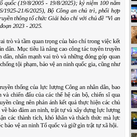
ổ quốc (19/8/2005 - 19/8/2025); kỷ niệm 100 năm
/1925-21/6/2025), Bộ Công an chủ trì, phối hợp
uyền thông tổ chức Giải báo chí với chủ đề "Vì an
 đoạn 2023 - 2025.
i trò và tầm quan trọng của báo chí trong việc kết
n dân. Mục tiêu là nâng cao công tác tuyên truyền
n dân, nhấn mạnh vai trò và những đóng góp quan
 chống tội phạm, bảo vệ an ninh quốc gia, cũng như
 truyền thống của lực lượng Công an nhân dân, bao
và chiến đấu của các thế hệ cán bộ, chiến sĩ qua
ruyền cũng nên phản ánh kết quả thực hiện các chủ
về bảo đảm an ninh, trật tự và xây dựng lực lượng
ận các thành tích, khó khăn và thách thức mà lực
 bảo vệ an ninh Tổ quốc và giữ gìn trật tự xã hội.