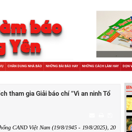
VỤ
CHÂN DUNG NHÀ BÁO
NHỮNG BÀI BÁO HAY
NHỮNG CÁCH LÀM HAY
DỌN 
BÌ
h tham gia Giải báo chí “Vì an ninh Tổ
hống CAND Việt Nam (19/8/1945 - 19/8/2025), 20