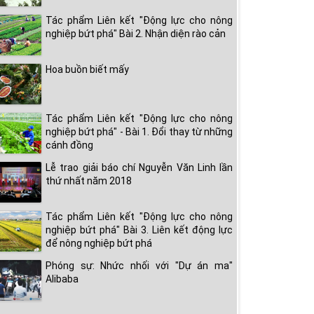
Tác phẩm Liên kết "Động lực cho nông
nghiệp bứt phá" Bài 2. Nhận diện rào cản
Hoa buồn biết mấy
Tác phẩm Liên kết "Động lực cho nông
nghiệp bứt phá" - Bài 1. Đổi thay từ những
cánh đồng
Lễ trao giải báo chí Nguyễn Văn Linh lần
thứ nhất năm 2018
Tác phẩm Liên kết "Động lực cho nông
nghiệp bứt phá" Bài 3. Liên kết động lực
để nông nghiệp bứt phá
Phóng sự: Nhức nhối với "Dự án ma"
Alibaba