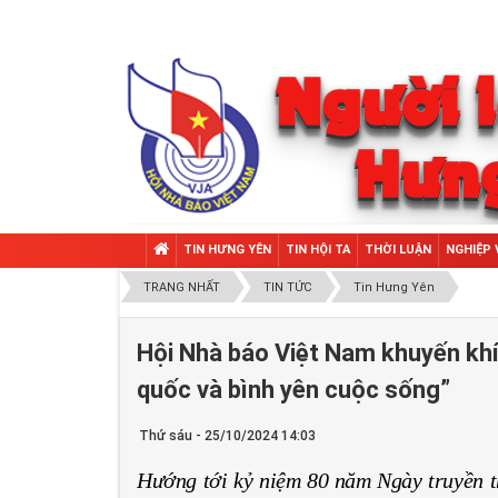
TIN HƯNG YÊN
TIN HỘI TA
THỜI LUẬN
NGHIỆP 
TRANG NHẤT
TIN TỨC
Tin Hưng Yên
Hội Nhà báo Việt Nam khuyến khíc
quốc và bình yên cuộc sống”
Thứ sáu - 25/10/2024 14:03
Hướng tới kỷ niệm 80 năm Ngày truyền t